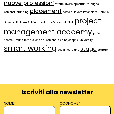
nuove professioni
offerte lavoro
opportunità
paghe
placement
personal branding
posto di lavoro
Potenziare il profilo
project
LinkedIn
Problem Solving
produt
professioni digitali
management academy
project
risorse umane
retribuzione del personale
saint joseph's university
smart working
stage
social recruiting
startup
Iscriviti alla newsletter
NOME
*
COGNOME
*