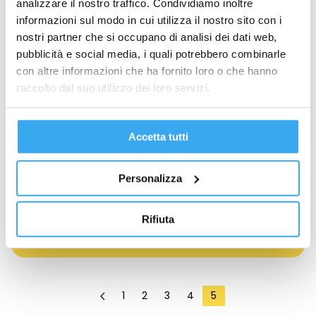
analizzare il nostro traffico. Condividiamo inoltre
informazioni sul modo in cui utilizza il nostro sito con i
nostri partner che si occupano di analisi dei dati web,
pubblicità e social media, i quali potrebbero combinarle
con altre informazioni che ha fornito loro o che hanno
raccolto dal suo utilizzo dei loro servizi.
Accetta tutti
Le strategie di marketing si rinnovano
con vecchie idee
Personalizza
Marketing, Comunicazione e Management
Ci sono strategie di marketing che non tramontano mai. E gli
Rifiuta
esperti del settore non hanno che da ripescare, di tanto in
tanto,…
1
2
3
4
5