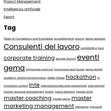
Project Management
Intelligenza artificiale
Export
Tag
(Body of Competency and Knowledge
accreditamenti
alumni
bandi regionali
Consulenti del lavoro
contabilità e fisco
eventi
corporate training
daniele bianchi
gema
formazione continua
formazione post laurea
gema digital
hackathon
academy. digital transformation
GeMa Village
hr
inte
innovation contest
international executive programme
international
human resource management
loyalty
marco bertagni
master asfor
master coaching
master
master gema
marketing management
mentoring
microsoft