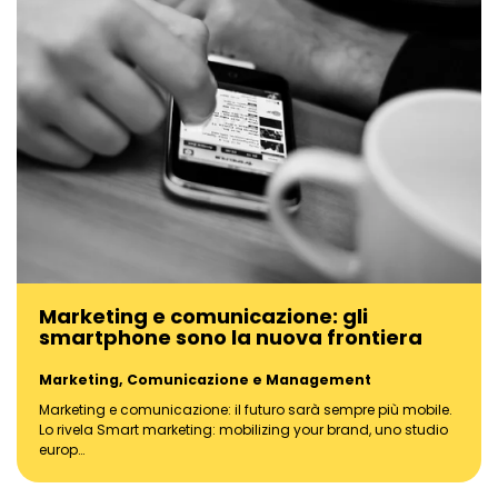
Marketing e comunicazione: gli
smartphone sono la nuova frontiera
Marketing, Comunicazione e Management
Marketing e comunicazione: il futuro sarà sempre più mobile.
Lo rivela Smart marketing: mobilizing your brand, uno studio
europ…