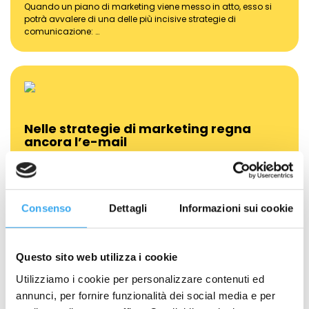
Quando un piano di marketing viene messo in atto, esso si
potrà avvalere di una delle più incisive strategie di
comunicazione: …
Nelle strategie di marketing regna
ancora l’e-mail
Marketing, Comunicazione e Management
Le strategie di marketing aziendale non hanno abbandonato
l’e-mail. Nonostante si senta parlare sempre più spesso dello
Consenso
Dettagli
Informazioni sui cookie
stretto…
Questo sito web utilizza i cookie
Utilizziamo i cookie per personalizzare contenuti ed
annunci, per fornire funzionalità dei social media e per