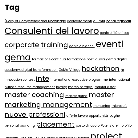
Tag
(Body of Competency and Knowledge
accreditamenti
alumni
bandi regionali
Consulenti del lavoro
contabilità e fisco
eventi
corporate training
daniele bianchi
gema
formazione continua
formazione post laurea
gema digital
hackathon
academy. digital transformation
GeMa Village
hr
inte
innovation contest
international executive programme
international
human resource management
loyalty
marco bertagni
master asfor
master coaching
master
master gema
marketing management
mentoring
microsoft
nuove professioni
offerte lavoro
opportunità
paghe
placement
personal branding
posto di lavoro
Potenziare il profilo
project