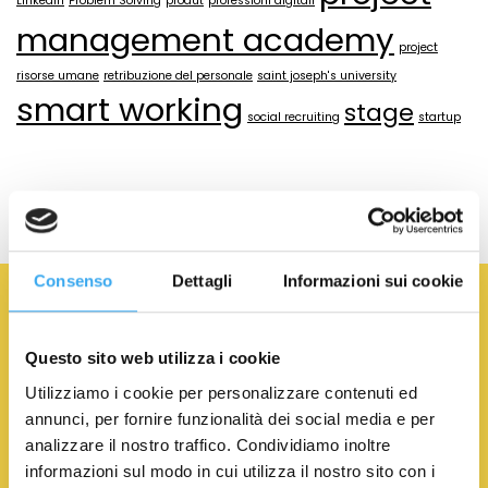
LinkedIn
Problem Solving
produt
professioni digitali
management academy
project
risorse umane
retribuzione del personale
saint joseph's university
smart working
stage
social recruiting
startup
Consenso
Dettagli
Informazioni sui cookie
Iscriviti alla newsletter
NOME
*
COGNOME
*
Questo sito web utilizza i cookie
Utilizziamo i cookie per personalizzare contenuti ed
annunci, per fornire funzionalità dei social media e per
EMAIL
*
analizzare il nostro traffico. Condividiamo inoltre
informazioni sul modo in cui utilizza il nostro sito con i