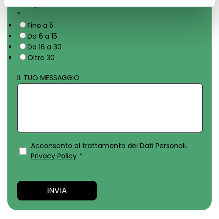
PER QUANTE RISORSE VERRÀ EROGATA LA FORMAZIONE?
*
Fino a 5
Da 6 a 15
Da 16 a 30
Oltre 30
IL TUO MESSAGGIO
Acconsento al trattamento dei Dati Personali.
Privacy Policy
*