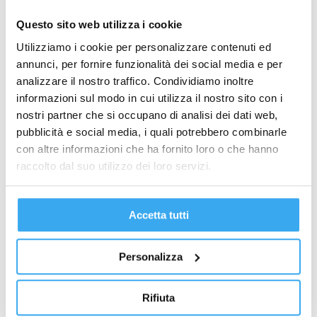
Questo sito web utilizza i cookie
COGNOME
*
Utilizziamo i cookie per personalizzare contenuti ed
annunci, per fornire funzionalità dei social media e per
analizzare il nostro traffico. Condividiamo inoltre
informazioni sul modo in cui utilizza il nostro sito con i
AZIENDA
*
nostri partner che si occupano di analisi dei dati web,
pubblicità e social media, i quali potrebbero combinarle
con altre informazioni che ha fornito loro o che hanno
AREA PROFESSIONALE
*
raccolto dal suo utilizzo dei loro servizi.
EMAIL
*
Accetta tutti
Personalizza
TELEFONO
*
Rifiuta