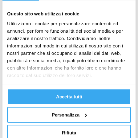
ANNO DI NASCITA
*
Questo sito web utilizza i cookie
Utilizziamo i cookie per personalizzare contenuti ed
IL TUO MESSAGGIO
annunci, per fornire funzionalità dei social media e per
analizzare il nostro traffico. Condividiamo inoltre
informazioni sul modo in cui utilizza il nostro sito con i
nostri partner che si occupano di analisi dei dati web,
pubblicità e social media, i quali potrebbero combinarle
Acconsento al trattamento dei Dati Personali.
con altre informazioni che ha fornito loro o che hanno
Privacy Policy
*
raccolto dal suo utilizzo dei loro servizi.
Accetta tutti
Personalizza
Percorsi formativi correlati
Rifiuta