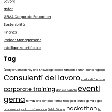
Lavoro
asfor
GEMA Corporate Education
Sostenibilità
Finanza
Project Management
Intelligenza artificiale
Tag
(Body of Competency and Knowledge
accreditamenti
alumni
bandi regionali
Consulenti del lavoro
contabilità e fisco
eventi
corporate training
daniele bianchi
gema
formazione continua
formazione post laurea
gema digital
hackathon
academy. digital transformation
GeMa Village
hr