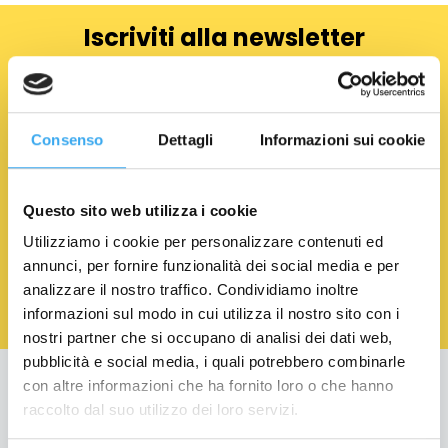
Iscriviti alla newsletter
NOME
*
COGNOME
*
Consenso
Dettagli
Informazioni sui cookie
EMAIL
*
Questo sito web utilizza i cookie
Acconsento al trattamento dei Dati Personali.
Privacy
Utilizziamo i cookie per personalizzare contenuti ed
Policy
annunci, per fornire funzionalità dei social media e per
analizzare il nostro traffico. Condividiamo inoltre
informazioni sul modo in cui utilizza il nostro sito con i
nostri partner che si occupano di analisi dei dati web,
pubblicità e social media, i quali potrebbero combinarle
con altre informazioni che ha fornito loro o che hanno
Education
raccolto dal suo utilizzo dei loro servizi.
Formazione per Laureati