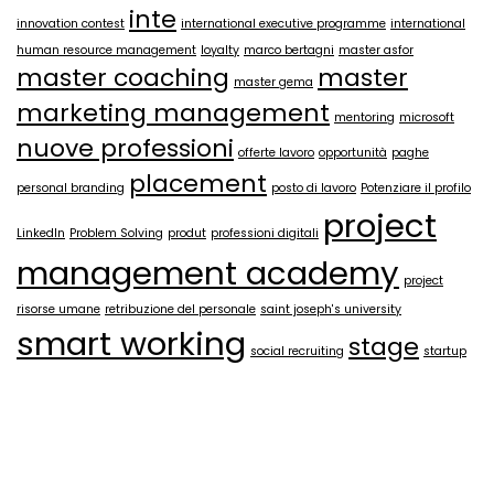
inte
innovation contest
international executive programme
international
human resource management
loyalty
marco bertagni
master asfor
master coaching
master
master gema
marketing management
mentoring
microsoft
nuove professioni
offerte lavoro
opportunità
paghe
placement
personal branding
posto di lavoro
Potenziare il profilo
project
LinkedIn
Problem Solving
produt
professioni digitali
management academy
project
risorse umane
retribuzione del personale
saint joseph's university
smart working
stage
social recruiting
startup