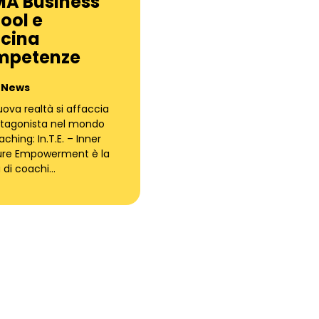
A Business
ool e
icina
mpetenze
 News
ova realtà si affaccia
otagonista nel mondo
ching: In.T.E. – Inner
ure Empowerment è la
 di coachi…