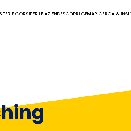
STER E CORSI
PER LE AZIENDE
SCOPRI GEMA
RICERCA & INS
ching