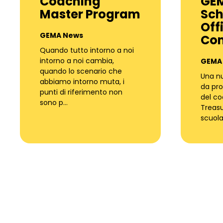
Coaching
GEM
Master Program
Sch
Off
GEMA News
Co
Quando tutto intorno a noi
intorno a noi cambia,
GEMA
quando lo scenario che
Una nu
abbiamo intorno muta, i
da pr
punti di riferimento non
del coa
sono p…
Treas
scuola