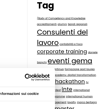
Tag
(Body of Competency and Knowledge
accreditamenti
alumni
bandi regionali
Consulenti del
lavoro
contabilità e fisco
corporate training
daniele
eventi gema
bianchi
formazione continua
formazione post laurea
gema digital academy. digital transformation
hackathon
GeMa Village
hr
inte
innovation contest
international
Informazioni sui cookie
executive programme
international human
resource management
loyalty
marco bertagni
master