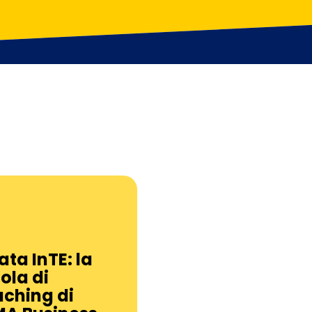
ata InTE: la
ola di
ching di