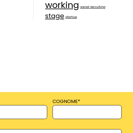
working
social recruiting
stage
startup
COGNOME
*