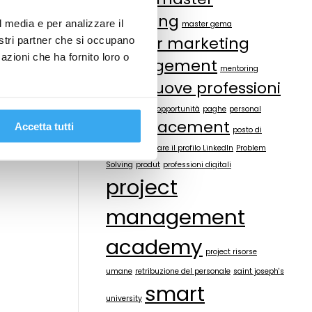
master asfor
coaching
l media e per analizzare il
master gema
master marketing
nostri partner che si occupano
azioni che ha fornito loro o
management
mentoring
nuove professioni
microsoft
offerte lavoro
opportunità
paghe
personal
placement
Accetta tutti
branding
posto di
lavoro
Potenziare il profilo LinkedIn
Problem
Solving
produt
professioni digitali
project
management
academy
project risorse
umane
retribuzione del personale
saint joseph's
smart
university