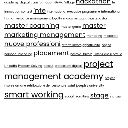
hackathon
academy. digital transformation
GeMa Village
hr
inte
innovation contest
international executive programme
international
human resource management
loyalty
marco bertagni
master asfor
master coaching
master
master gema
marketing management
mentoring
microsoft
nuove professioni
offerte lavoro
opportunità
paghe
placement
personal branding
posto di lavoro
Potenziare il profilo
project
LinkedIn
Problem Solving
produt
professioni digitali
management academy
project
risorse umane
retribuzione del personale
saint joseph's university
smart working
stage
social recruiting
startup