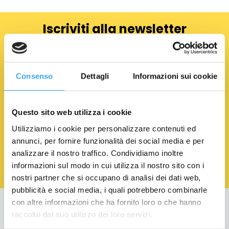
Iscriviti alla newsletter
NOME
*
COGNOME
*
Consenso
Dettagli
Informazioni sui cookie
EMAIL
*
Questo sito web utilizza i cookie
Utilizziamo i cookie per personalizzare contenuti ed
Acconsento al trattamento dei Dati Personali.
Privacy
annunci, per fornire funzionalità dei social media e per
Policy
analizzare il nostro traffico. Condividiamo inoltre
informazioni sul modo in cui utilizza il nostro sito con i
nostri partner che si occupano di analisi dei dati web,
pubblicità e social media, i quali potrebbero combinarle
con altre informazioni che ha fornito loro o che hanno
Education
raccolto dal suo utilizzo dei loro servizi.