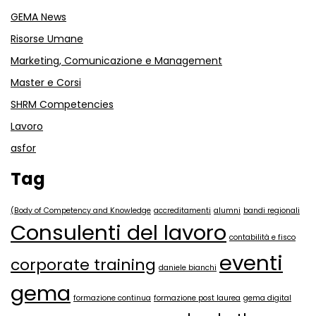
GEMA News
Risorse Umane
Marketing, Comunicazione e Management
Master e Corsi
SHRM Competencies
Lavoro
asfor
Tag
(Body of Competency and Knowledge
accreditamenti
alumni
bandi regionali
Consulenti del lavoro
contabilità e fisco
eventi
corporate training
daniele bianchi
gema
formazione continua
formazione post laurea
gema digital