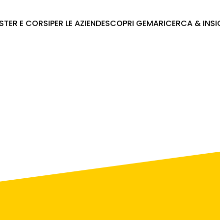
STER E CORSI
PER LE AZIENDE
SCOPRI GEMA
RICERCA & INS