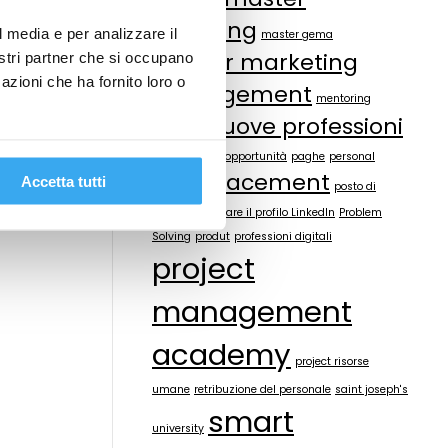
master asfor
coaching
l media e per analizzare il
master gema
master marketing
nostri partner che si occupano
azioni che ha fornito loro o
management
mentoring
nuove professioni
microsoft
offerte lavoro
opportunità
paghe
personal
placement
Accetta tutti
branding
posto di
lavoro
Potenziare il profilo LinkedIn
Problem
Solving
produt
professioni digitali
project
management
academy
project risorse
umane
retribuzione del personale
saint joseph's
smart
university