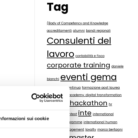
Tag
(Body of Competency and Knowledge
accreditamenti
alumni
bandi regionali
Consulenti del
lavoro
contabilità e fisco
corporate training
daniele
eventi gema
bianchi
formazione continua
formazione post laurea
gema digital academy. digital transformation
hackathon
GeMa Village
hr
inte
innovation contest
international
Informazioni sui cookie
executive programme
international human
resource management
loyalty
marco bertagni
master