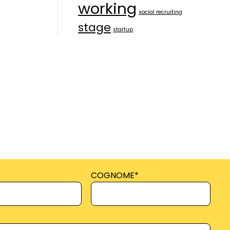
working
social recruiting
stage
startup
COGNOME
*