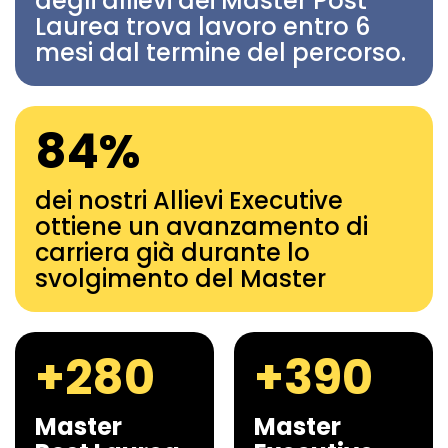
degli allievi dei Master Post
Laurea trova lavoro entro 6
mesi dal termine del percorso.
84%
dei nostri Allievi Executive
ottiene un avanzamento di
carriera già durante lo
svolgimento del Master
+280
+390
Master
Master