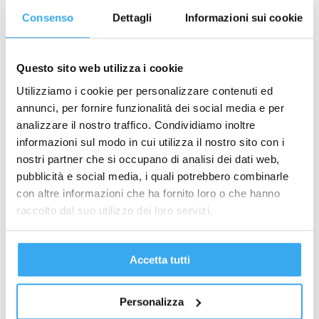
Tag
Consenso
Dettagli
Informazioni sui cookie
(Body of Competency and Knowledge
accreditamenti
alumni
bandi regionali
Consulenti del lavoro
contabilità e fisco
Questo sito web utilizza i cookie
eventi
corporate training
Utilizziamo i cookie per personalizzare contenuti ed
daniele bianchi
annunci, per fornire funzionalità dei social media e per
gema
analizzare il nostro traffico. Condividiamo inoltre
formazione continua
formazione post laurea
gema digital
hackathon
informazioni sul modo in cui utilizza il nostro sito con i
academy. digital transformation
GeMa Village
hr
nostri partner che si occupano di analisi dei dati web,
inte
innovation contest
international executive programme
international
pubblicità e social media, i quali potrebbero combinarle
human resource management
loyalty
marco bertagni
master asfor
con altre informazioni che ha fornito loro o che hanno
master coaching
master
master gema
raccolto dal suo utilizzo dei loro servizi.
marketing management
mentoring
microsoft
nuove professioni
offerte lavoro
opportunità
paghe
Accetta tutti
placement
personal branding
posto di lavoro
Potenziare il profilo
project
Personalizza
LinkedIn
Problem Solving
produt
professioni digitali