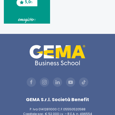
GEMA S.r.l. Società Benefit
P. Iva 01412811000 C.F.05550520588
Capitale soc. € 52.000 i.v. – R.E.A. n. 496554