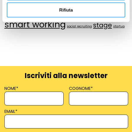
management academy
project
Rifiuta
risorse umane
retribuzione del personale
saint joseph's university
smart working
stage
social recruiting
startup
Iscriviti alla newsletter
NOME
*
COGNOME
*
EMAIL
*