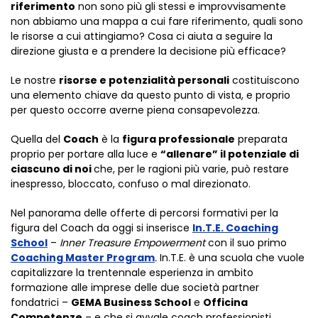
riferimento
non sono più gli stessi e improvvisamente
non abbiamo una mappa a cui fare riferimento, quali sono
le risorse a cui attingiamo? Cosa ci aiuta a seguire la
direzione giusta e a prendere la decisione più efficace?
Le nostre
risorse e potenzialità personali
costituiscono
una elemento chiave da questo punto di vista, e proprio
per questo occorre averne piena consapevolezza.
Quella del
Coach
è la
figura professionale
preparata
proprio per portare alla luce e
“allenare” il potenziale di
ciascuno di noi
che, per le ragioni più varie, può restare
inespresso, bloccato, confuso o mal direzionato.
Nel panorama delle offerte di percorsi formativi per la
figura del Coach da oggi si inserisce
In.T.E. Coaching
School
–
Inner Treasure Empowerment
con il suo primo
Coaching Master Program
.
In.T.E. è una scuola che vuole
capitalizzare la trentennale esperienza in ambito
formazione alle imprese delle due società partner
fondatrici –
GEMA Business School
e
Officina
Competenze
– e che si avvale coach professionisti