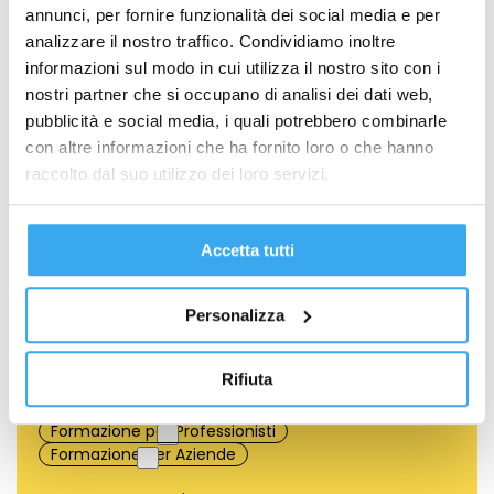
Richiedi Informazioni
annunci, per fornire funzionalità dei social media e per
NOME
*
analizzare il nostro traffico. Condividiamo inoltre
informazioni sul modo in cui utilizza il nostro sito con i
nostri partner che si occupano di analisi dei dati web,
pubblicità e social media, i quali potrebbero combinarle
COGNOME
*
con altre informazioni che ha fornito loro o che hanno
raccolto dal suo utilizzo dei loro servizi.
EMAIL
*
Accetta tutti
TELEFONO
*
Personalizza
Rifiuta
Quale percorso ti interessa?
*
Formazione per Neolaureati
Formazione per Professionisti
Formazione per Aziende