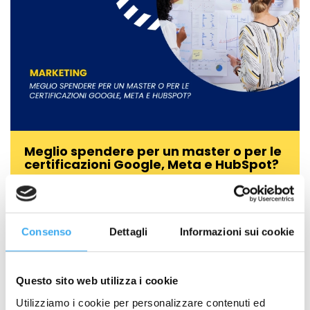
Meglio spendere per un master o per le
certificazioni Google, Meta e HubSpot?
GEMA News
,
Marketing, Comunicazione e
Management
La risposta breve: non sono alternative, sono livelli diversi
dello stesso percorso. Le…
Consenso
Dettagli
Informazioni sui cookie
Questo sito web utilizza i cookie
Utilizziamo i cookie per personalizzare contenuti ed