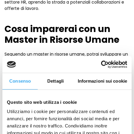
settore HR, aprendo la strada a potenziali collaborazioni e
offerte di lavoro.
Cosa imparerai con un
Master in Risorse Umane
Seguendo un master in risorse umane, potrai sviluppare un
set di competenze specifiche per fare carriera nel settore
HR. Vediamo alcune delle aree chiave su cui si concentra il
programma:
Consenso
Dettagli
Informazioni sui cookie
Selezione del personale e
recruiting
:
Imparerai a
valutare le candidature, a gestire colloqui e a
selezionare i profili più adatti, tenendo conto delle
Questo sito web utilizza i cookie
esigenze dell’azienda. Questa è una competenza
fondamentale, poiché una buona selezione incide sulla
Utilizziamo i cookie per personalizzare contenuti ed
crescita e la stabilità dell’organizzazione.
annunci, per fornire funzionalità dei social media e per
Formazione e sviluppo
: Capirai come progettare
analizzare il nostro traffico. Condividiamo inoltre
piani di formazione che permettano ai dipendenti di
informazioni sul modo in cui utilizza il nostro sito con i