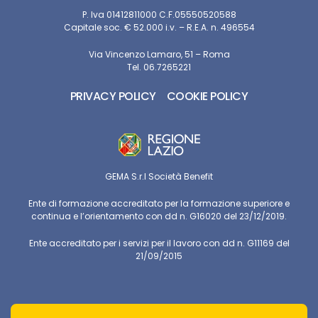
P. Iva 01412811000 C.F.05550520588
Capitale soc. € 52.000 i.v. – R.E.A. n. 496554
Via Vincenzo Lamaro, 51 – Roma
Tel. 06.7265221
PRIVACY POLICY
COOKIE POLICY
GEMA S.r.l Società Benefit
Ente di formazione accreditato per la formazione superiore e
continua e l’orientamento con dd n. G16020 del 23/12/2019.
Ente accreditato per i servizi per il lavoro con dd n. G11169 del
21/09/2015