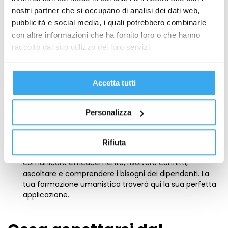
crescere professionalmente e personalmente
. Questo
nostri partner che si occupano di analisi dei dati web,
aspetto è molto importante nelle aziende, che
pubblicità e social media, i quali potrebbero combinarle
puntano su risorse in grado di apprendere e migliorarsi
costantemente.
con altre informazioni che ha fornito loro o che hanno
Gestione dei talenti:
L’HR non si occupa solo di
raccolto dal suo utilizzo dei loro servizi.
assunzioni, ma anche di identificare e valorizzare i
talenti presenti in azienda. Durante il master, scoprirai
le migliori tecniche per
sviluppare e trattenere i talenti
.
Accetta tutti
Amministrazione e normative del lavoro:
Conoscere la legislazione sul lavoro è essenziale. Saprai
come applicare le normative, gestire contratti e
Personalizza
risolvere questioni legali relative ai rapporti di lavoro,
una competenza essenziale per chi lavora nelle risorse
umane.
Rifiuta
Soft skills e capacità relazionali:
Imparerai come
comunicare efficacemente, risolvere conflitti,
ascoltare e comprendere i bisogni dei dipendenti. La
tua formazione umanistica troverà qui la sua perfetta
applicazione.