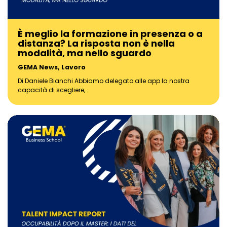
È meglio la formazione in presenza o a
distanza? La risposta non è nella
modalità, ma nello sguardo
GEMA News
,
Lavoro
Di Daniele Bianchi Abbiamo delegato alle app la nostra
capacità di scegliere,…