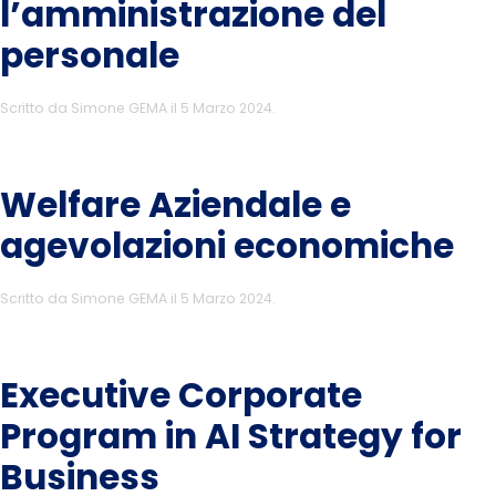
l’amministrazione del
personale
Scritto da
Simone GEMA
il
5 Marzo 2024
.
Welfare Aziendale e
agevolazioni economiche
Scritto da
Simone GEMA
il
5 Marzo 2024
.
Executive Corporate
Program in AI Strategy for
Business