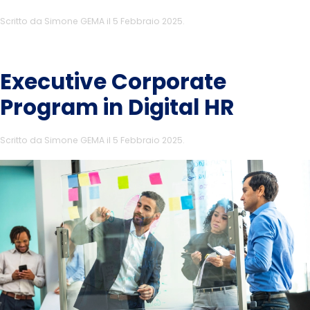
Scritto da
Simone GEMA
il
5 Febbraio 2025
.
Executive Corporate
Program in Digital HR
Scritto da
Simone GEMA
il
5 Febbraio 2025
.