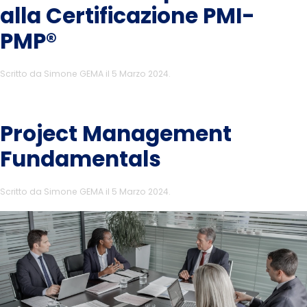
alla Certificazione PMI-
PMP®
Scritto da
Simone GEMA
il
5 Marzo 2024
.
Project Management
Fundamentals
Scritto da
Simone GEMA
il
5 Marzo 2024
.