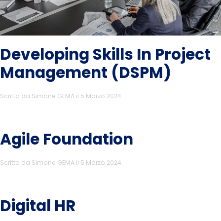
Developing Skills In Project
Management (DSPM)
Scritto da
Simone GEMA
il
5 Marzo 2024
.
Agile Foundation
Scritto da
Simone GEMA
il
5 Marzo 2024
.
Digital HR