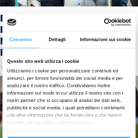
Executive Corporate
Program in Project
Management
Consenso
Dettagli
Informazioni sui cookie
Fundamentals
Questo sito web utilizza i cookie
Scritto da
Simone GEMA
il
6 Febbraio 2025
.
Utilizziamo i cookie per personalizzare contenuti ed
annunci, per fornire funzionalità dei social media e per
analizzare il nostro traffico. Condividiamo inoltre
informazioni sul modo in cui utilizza il nostro sito con i
nostri partner che si occupano di analisi dei dati web,
pubblicità e social media, i quali potrebbero combinarle
con altre informazioni che ha fornito loro o che hanno
raccolto dal suo utilizzo dei loro servizi.