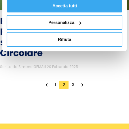
Accetta tutti
Executive Corporate
Personalizza
Program in Sviluppo
sostenibile ed Economia
Rifiuta
Circolare
Scritto da
Simone GEMA
il
20 Febbraio 2025
.
1
2
3