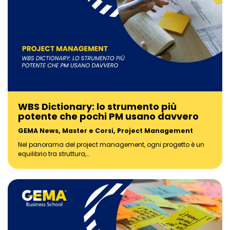
WBS Dictionary: lo strumento più
potente che pochi PM usano davvero
GEMA News
,
Master e Corsi
,
Project Management
Nel panorama del project management, ogni progetto è un
equilibrio tra struttura,…