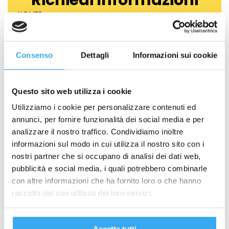
NOME
*
COGNOME
*
Consenso
Dettagli
Informazioni sui cookie
Questo sito web utilizza i cookie
EMAIL
*
Utilizziamo i cookie per personalizzare contenuti ed
annunci, per fornire funzionalità dei social media e per
analizzare il nostro traffico. Condividiamo inoltre
TELEFONO
*
informazioni sul modo in cui utilizza il nostro sito con i
nostri partner che si occupano di analisi dei dati web,
pubblicità e social media, i quali potrebbero combinarle
Quale percorso ti interessa?
*
con altre informazioni che ha fornito loro o che hanno
Formazione per Neolaureati
raccolto dal suo utilizzo dei loro servizi.
Formazione per Professionisti
Formazione per Aziende
IL TUO MESSAGGIO
*
Accetta tutti