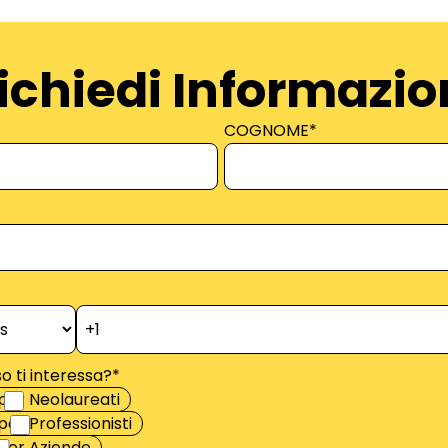
ichiedi Informazio
COGNOME
*
o ti interessa?
*
per Neolaureati
er Professionisti
per Aziende