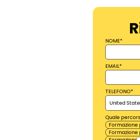
R
NOME
*
EMAIL
*
TELEFONO
*
Quale percors
Formazione 
Formazione p
Formazione 