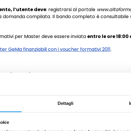
ento, l’utente deve
: registrarsi al portale
www.altaformaz
 domanda compilata. Il bando completo è consultabile sul
ormativi per Master deve essere inviata
entro le ore 18:00
er GeMa finanziabili con i voucher formativi 2011
.
.com/photos/abbeychristine
Dettagli
ro: il bando
La compi
n
ookie