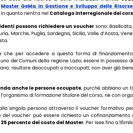
Master GeMa in Gestione e Sviluppo delle Risor
 in quanto rientra nel
Catalogo interregionale dei cors
esidenti possono richiedere un voucher
sono: Basilicat
Liguria, Marche, Puglia, Sardegna, Sicilia, Valle d’Aosta, Ve
sta.
ce che per accedere a questa forma di finanziament
n uno dei Comuni della regione Lazio; essere in possesso di
rio; risultare disoccupati o inoccupati; non aver già bene
nda anche le persone occupate
, purché abbiano un ti
l’organismo di formazione titolare del corso, né con organi
alla singola persona attraverso il voucher formativo p
io del voucher può essere richiesto un cofinanziamento 
l 25 percento del costo del Master
. Per Isee fino a 16mi