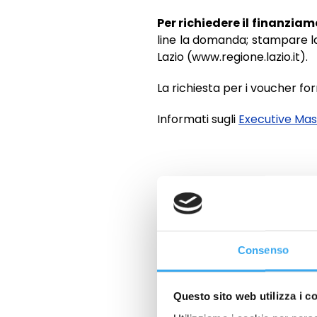
Per richiedere il finanziam
line la domanda; stampare la
Lazio (www.regione.lazio.it).
La richiesta per i voucher f
Informati sugli
Executive Mast
Fonte immagine: www.flickr
Consenso
Salute e sicurezza sul lavo
del programma Progress
Questo sito web utilizza i c