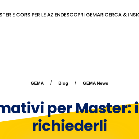
STER E CORSI
PER LE AZIENDE
SCOPRI GEMA
RICERCA & INS
GEMA
Blog
GEMA News
ativi per Master: i 
richiederli