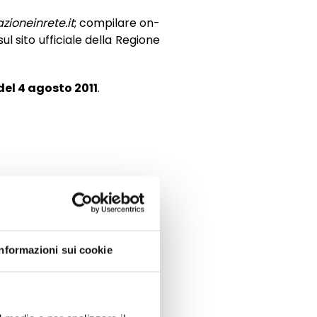
ioneinrete.it
; compilare on-
 sito ufficiale della Regione
 del 4 agosto 2011
.
Informazioni sui cookie
lazione del 730 on-line: le
ovità della circolare n.14/E