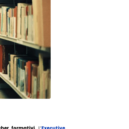
her formativi
, L’
Executive