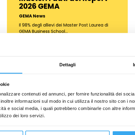
2026 GEMA
GEMA News
Il 98% degli allievi dei Master Post Laurea di
GEMA Business School…
Dettagli
ookie
nalizzare contenuti ed annunci, per fornire funzionalità dei socia
inoltre informazioni sul modo in cui utilizza il nostro sito con i 
icità e social media, i quali potrebbero combinarle con altre inform
ichiedi Informazio
lizzo dei loro servizi.
COGNOME
*