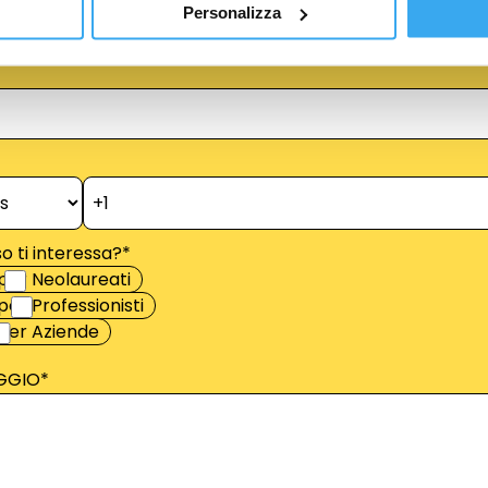
Personalizza
o ti interessa?
*
per Neolaureati
er Professionisti
per Aziende
GGIO
*