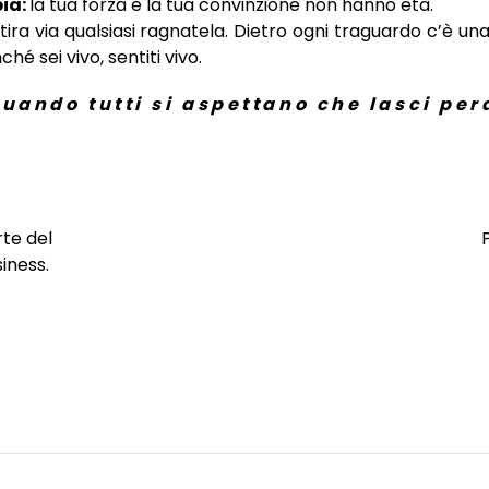
ia:
la tua forza e la tua convinzione non hanno età.
he tira via qualsiasi ragnatela. Dietro ogni traguardo c’è u
nché sei vivo, sentiti vivo.
uando tutti si aspettano che lasci per
rte del
iness.