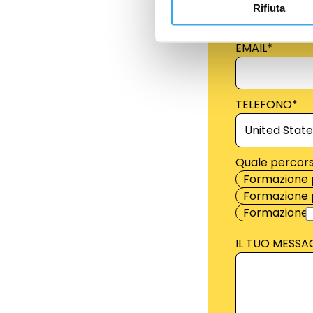
Rifiuta
EMAIL
*
TELEFONO
*
Quale percors
Formazione 
Formazione p
Formazione 
IL TUO MESSA