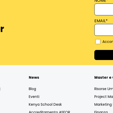
NOME
*
EMAIL
*
r
Accon
News
Master e 
t
Blog
Risorse U
Eventi
Project 
Kenya School Desk
Marketin
Accreditamento ASFOR
Finanza