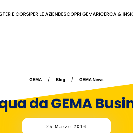
STER E CORSI
PER LE AZIENDE
SCOPRI GEMA
RICERCA & INS
GEMA
Blog
GEMA News
qua da GEMA Busin
25 Marzo 2016