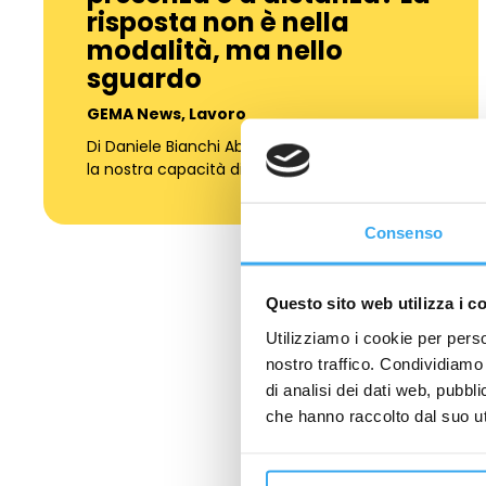
risposta non è nella
modalità, ma nello
sguardo
GEMA News
,
Lavoro
Di Daniele Bianchi Abbiamo delegato alle app
la nostra capacità di scegliere,…
Consenso
Questo sito web utilizza i c
Utilizziamo i cookie per perso
nostro traffico. Condividiamo 
di analisi dei dati web, pubbl
R
che hanno raccolto dal suo uti
NOME
*