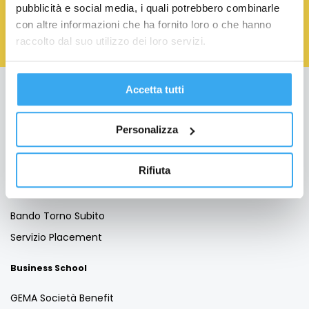
Policy
pubblicità e social media, i quali potrebbero combinarle
con altre informazioni che ha fornito loro o che hanno
raccolto dal suo utilizzo dei loro servizi.
Accetta tutti
Education
Formazione per Laureati
Personalizza
Formazione per Professionisti
Rifiuta
Formazione Finanziata
Per le aziende
Bando Torno Subito
Servizio Placement
Business School
GEMA Società Benefit