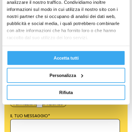
analizzare il nostro traffico. Condividiamo inoltre
informazioni sul modo in cui utilizza il nostro sito con i
COGNOME
*
nostri partner che si occupano di analisi dei dati web,
pubblicità e social media, i quali potrebbero combinarle
con altre informazioni che ha fornito loro o che hanno
raccolto dal suo utilizzo dei loro servizi.
EMAIL
*
Accetta tutti
TELEFONO
*
Personalizza
Quale percorso ti interessa?
*
Formazione per Neolaureati
Rifiuta
Formazione per Professionisti
Formazione per Aziende
IL TUO MESSAGGIO
*