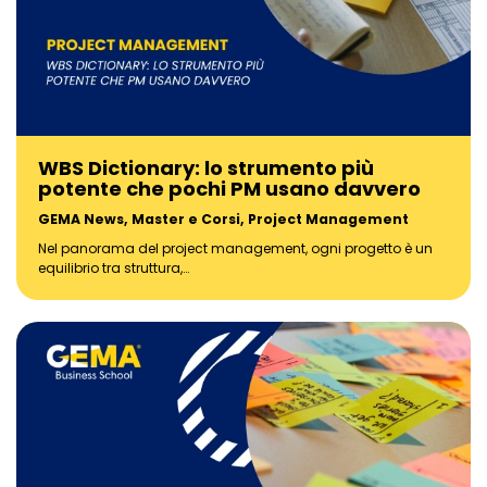
WBS Dictionary: lo strumento più
potente che pochi PM usano davvero
GEMA News
,
Master e Corsi
,
Project Management
Nel panorama del project management, ogni progetto è un
equilibrio tra struttura,…