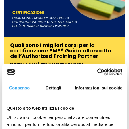
Quali sono i migliori corsi per la
certificazione PMP? Guida alla scelta
dell’Authorized Training Partner
Master e Corsi
,
Project Management
Ottenere la certificazione Project Management Professional
(PMP)® è uno step fondamentale per…
Consenso
Dettagli
Informazioni sui cookie
Questo sito web utilizza i cookie
Richiedi Informazioni
Utilizziamo i cookie per personalizzare contenuti ed
NOME
*
annunci, per fornire funzionalità dei social media e per