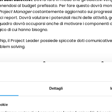
tenendosi al budget prefissato. Per fare questo dovrà mo
Project Manager
costantemente aggiornato sui progressi d
 report. Dovrà valutare i potenziali rischi delle attività,
to quadro dovrà occuparsi anche di motivare i componenti 
ico di cui hanno bisogno.
ship, il Project Leader possiede spiccate doti comunicativ
oblem solving.
renze ci sono Proj
t Manager?
Dettagli
figura professionale del Project Leader è importante me
ject Manager
. Nonostante la figura del Project Leader
ookie
e differenze tra le due sono sostanziali.
Entrambe hanno l