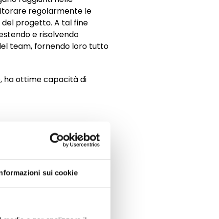
nitorare regolarmente le
el progetto. A tal fine
 gestendo e risolvendo
del team, fornendo loro tutto
e, ha ottime capacità di
ect Leader
Informazioni sui cookie
tterla a confronto con
 venga equivocata spesso con
o stesso obiettivo
, ovvero