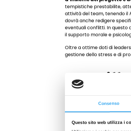
tempistiche prestabilite, at
attività del team, tenendo il
dovrà anche redigere specifici
eventuali conflitti. In ques
il supporto morale e psicolog
Oltre a ottime doti di leader
gestione dello stress e di pr
Che diffe
e Projec
Consenso
Per comprendere a pieno la 
un’altra figura, quella del
Pro
Questo sito web utilizza i c
quella del Project Manager, l