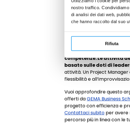
Utilizziamo i cookie per perso
quello di garantire il raggiun
nostro traffico. Condividiamo 
strumenti molto differenti
di analisi dei dati web, pubbl
Secondo quanto sostenuto d
che hanno raccolto dal suo uti
con le persone.
Questa frase
incaricato soprattutto di ge
costantemente progressi o even
di gestire la comunicazione
Rifiuta
Generalmente,
un Project 
competenze. Le attività d
basato sulle doti di leade
attività. Un Project Manager
flessibilità e all’improvvisazio
Vuoi approfondire questo argo
offerti da
GEMA Business Sch
progetto con efficienza e pr
Contattaci subito
per avere m
percorso più in linea con le t