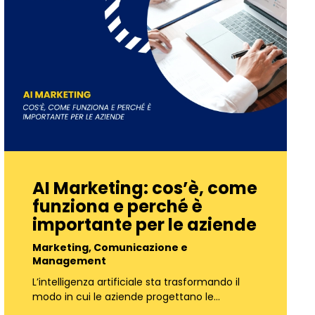
AI Marketing: cos’è, come
funziona e perché è
importante per le aziende
Marketing, Comunicazione e
Management
L’intelligenza artificiale sta trasformando il
modo in cui le aziende progettano le…