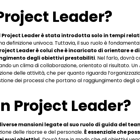
Project Leader?
l Project Leader è stata introdotta solo in tempi rel
a definizione univoca. Tuttavia, il suo ruolo è fondamentale
Project Leader è colui che è incaricato di orientare e d
ngimento degli obiettivi prestabiliti
. Nel farlo, dovrà 
ndo un clima di collaborazione, orientato al risultato. Un
ione delle attività, che per quanto riguarda l’organizzazio
estione dei processi che portano al raggiungimento degli obi
n Project Leader?
diverse mansioni legate al suo ruolo di guida del tea
zione delle risorse e del personale.
È essenziale che pos
i suoi obiettivi.
Dovrà fare in modo che gli obiettivi ven