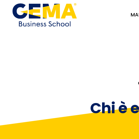
MA
Chi è 