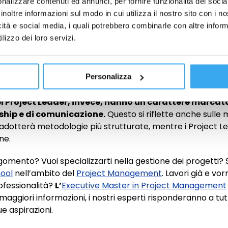
nalizzare contenuti ed annunci, per fornire funzionalità dei socia
gimento degli obiettivi, ma
svolgono le loro attività in 
inoltre informazioni sul modo in cui utilizza il nostro sito con i 
.
icità e social media, i quali potrebbero combinarle con altre inform
a John C. Maxwell,
i manager lavorano con i processi, 
lizzo dei loro servizi.
 esplica bene la differenza tra le due professioni. Chi s
stire i processi in termine di tempistiche, scadenze e bud
tuali ritardi rispetto agli obiettivi prefissati. Un Projec
 tra i membri del team, dando supporto emotivo e morale.
Personalizza
Manager tende ad avere un background più tecnico dal
el Project Leader, invece, hanno un carattere marca
rship e di comunicazione.
Questo si riflette anche sulle 
 adotterà metodologie più strutturate, mentre i Project Le
ne.
mento? Vuoi specializzarti nella gestione dei progetti? Sc
ool
nell’ambito del
Project Management
. Lavori già e vo
ofessionalità?
L’
Executive Master in Project Management
aggiori informazioni, i nostri esperti risponderanno a tu
ue aspirazioni.