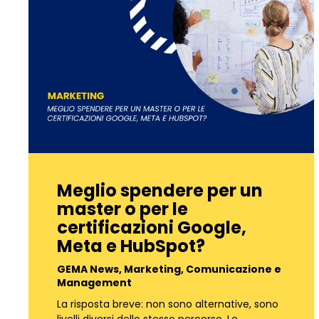
Meglio spendere per un
master o per le
certificazioni Google,
Meta e HubSpot?
GEMA News
,
Marketing, Comunicazione e
Management
La risposta breve: non sono alternative, sono
livelli diversi dello stesso percorso. Le…