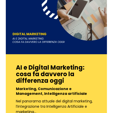
AI e Digital Marketing:
cosa fa davvero la
differenza oggi
Marketing, Comunicazione e
Management
,
Intelligenza artificiale
Nel panorama attuale del digital marketing,
l’integrazione tra Intelligenza Artificiale e
marketing…