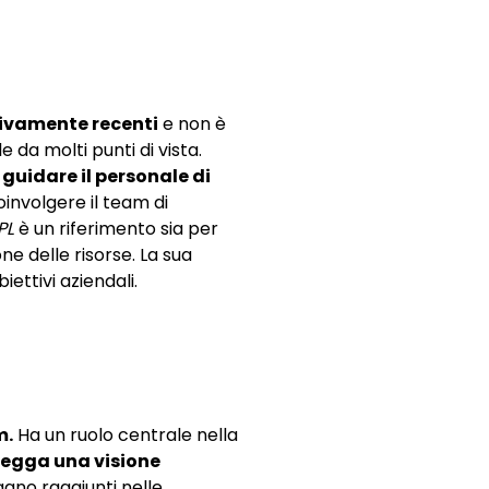
ativamente recenti
e non è
 da molti punti di vista.
i guidare il personale di
coinvolgere il team di
PL
è un riferimento sia per
ne delle risorse. La sua
ettivi aziendali.
m.
Ha un ruolo centrale nella
segga una visione
gano raggiunti nelle