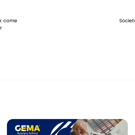
ne: come
Societ
r