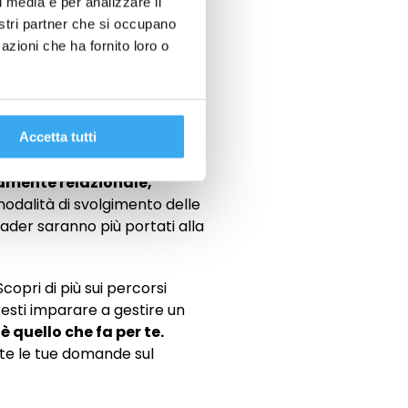
l media e per analizzare il
modo diverso e con
nostri partner che si occupano
azioni che ha fornito loro o
mentre i leader lavorano
i occupa di management è
get, monitorando
t Leader, invece, è incaricato
Accetta tutti
 punto di vista delle
tamente relazionale,
modalità di svolgimento delle
ader saranno più portati alla
opri di più sui percorsi
rresti imparare a gestire un
è quello che fa per te.
tte le tue domande sul