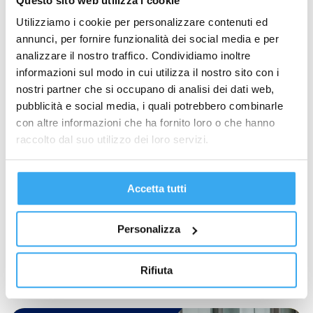
Questo sito web utilizza i cookie
Utilizziamo i cookie per personalizzare contenuti ed
annunci, per fornire funzionalità dei social media e per
analizzare il nostro traffico. Condividiamo inoltre
informazioni sul modo in cui utilizza il nostro sito con i
nostri partner che si occupano di analisi dei dati web,
pubblicità e social media, i quali potrebbero combinarle
con altre informazioni che ha fornito loro o che hanno
raccolto dal suo utilizzo dei loro servizi.
Accetta tutti
È meglio la formazione in presenza o a
distanza? La risposta non è nella
modalità, ma nello sguardo
Personalizza
GEMA News
,
Lavoro
Di Daniele Bianchi Abbiamo delegato alle app la nostra
Rifiuta
capacità di scegliere,…