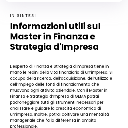
IN SINTESI
Informazioni utili sul
Master in Finanza e
Strategia d'Impresa
L
’
esperto
di
Finanza e Strategia d
’
Impresa tiene in
mano le redini della vita finanziaria di un
’
impresa. Si
occupa della ricerca, dell
’
acquisizione, dell
’
utilizzo e
dell
’
impiego delle fonti di finanziamento che
muovono ogni attivit
à
aziendale. Con il Master in
Finanza e Strategia d’Impresa di GEMA
potrai
padroneggiare
tutti gli strumenti necessari per
analizzare e guidare la crescita
economica
di
un
’
impresa
. Inoltre,
potrai coltivare
un
a
mentalit
à
manageriale
che fa
la differenza
in ambito
professionale
.