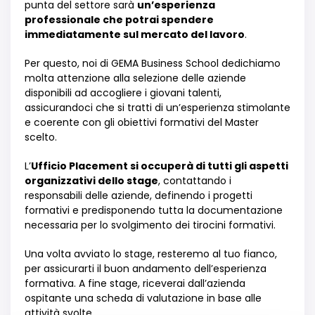
punta del settore sar
à
un
’
esperienza
professionale che potrai spendere
immediatamente sul mercato del lavoro
.
Per questo, noi di GEMA Business School dedichiamo
molta attenzione alla selezione delle aziende
disponibili ad accogliere i giovani talenti
,
a
ssicurandoci che si tratti di un
’
esperienza stimolante
e coerente con gli obiettivi formativi del Master
scelto.
L
’
Ufficio
Placement
si occuper
à
di tutti gli aspetti
organizzativi dello stage
, contattando i
responsabili delle aziende, definendo i progetti
formativi e predisponendo tutta la documentazione
necessaria
per lo svolgimento dei tirocini formativi.
Una volta avviato lo stage, resteremo al tuo fianco,
per assicurarti il buon andamento dell
’
esperienza
formativa. A fine stage, riceverai dall
’
azienda
ospitante una scheda di valutazione in base alle
attivit
à
svolte.