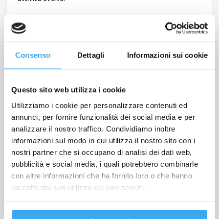
L
’
Ufficio Placement
ti supporter
à
nella stesura
del tuo curriculum
, aiutandoti a valorizzare le
esperienze pi
ù
significative e i tuoi punti di forza. Al
termine dello stage, il 100%
dei nostri allievi
trova
Consenso
Dettagli
Informazioni sui cookie
subito un lavoro in linea con il suo percorso formativo.
Se dovesse servire pi
ù
tempo, non ti preoccupare.
GEMA Business School
ti
offre un apposito servizio di
placement post-stage personalizzato, grazie alla
Questo sito web utilizza i cookie
collaborazione decennale con aziende di rilievo
Utilizziamo i cookie per personalizzare contenuti ed
internazionale.
annunci, per fornire funzionalità dei social media e per
analizzare il nostro traffico. Condividiamo inoltre
Sbocchi professionali
informazioni sul modo in cui utilizza il nostro sito con i
nostri partner che si occupano di analisi dei dati web,
pubblicità e social media, i quali potrebbero combinarle
Frequentando il Master in Finanza e Strategia
con altre informazioni che ha fornito loro o che hanno
d’Impresa potrai iniziare una carriera come:
raccolto dal suo utilizzo dei loro servizi.
Controller
Accountant