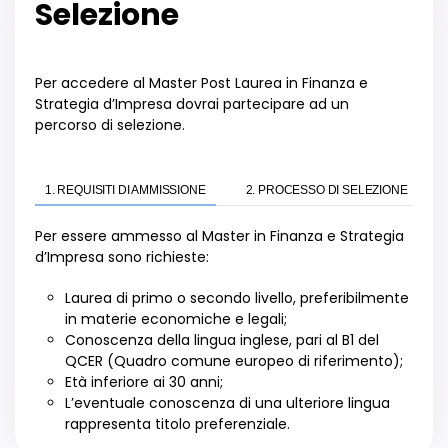
Selezione
Per accedere al
Master Post Laurea
in
Finanza e
Strategia d
’
Impresa
dovrai
partecipare ad un
percorso di selezione.
1. REQUISITI DI AMMISSIONE
2. PROCESSO DI SELEZIONE
Per essere ammesso al Master in Finanza e Strategia
d’Impresa sono richieste:
L
aurea di primo o secondo livello
, preferibilmente
in materie economiche e legali;
C
onoscenza della lingua inglese
,
pari al B1 del
QCER (Quadro comune europeo di riferimento);
E
t
à
inferiore ai 30 anni
;
L’eventuale conoscenza di una ulteriore lingua
rappresenta titolo preferenziale.