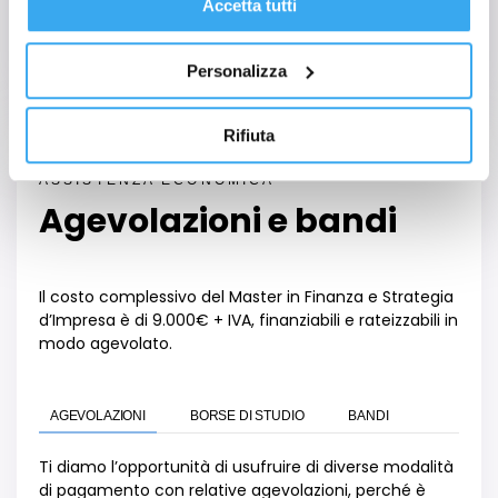
Consulente Strategico
Accetta tutti
Auditor
Tesoriere
Analista finanziario
Personalizza
Rifiuta
ASSISTENZA ECONOMICA
Agevolazioni e bandi
Il costo complessivo
del Master in
Finanza e Strategia
d
’
Impresa
è
di
9.000
€
+ IVA, finanziabili e rateizzabili in
modo agevolato.
AGEVOLAZIONI
BORSE DI STUDIO
BANDI
Ti diamo l’opportunità di usufruire di diverse modalità
di pagamento con relative agevolazioni, perché è