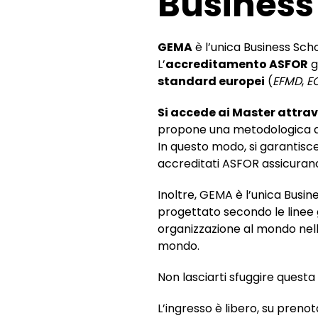
Business
GEMA
è l’unica Business Sch
L’
accreditamento ASFOR
g
standard europei
(
EFMD
,
E
Si accede ai Master attrav
propone una metodologica di 
In questo modo, si garantis
accreditati ASFOR assicuran
Inoltre, GEMA è l’unica Busin
progettato secondo le linee 
organizzazione al mondo nell
mondo.
Non lasciarti sfuggire quest
L’ingresso è libero, su pren