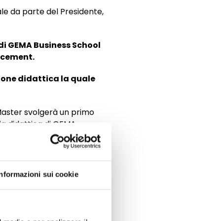
ale da parte del Presidente,
 di GEMA Business School
acement.
ione didattica la quale
 Master svolgerà un primo
ia didattica di GEMA,
l’offerta formativa
Informazioni sui cookie
accreditato ASFOR
, che
tà di placement.
n da subito le selezioni