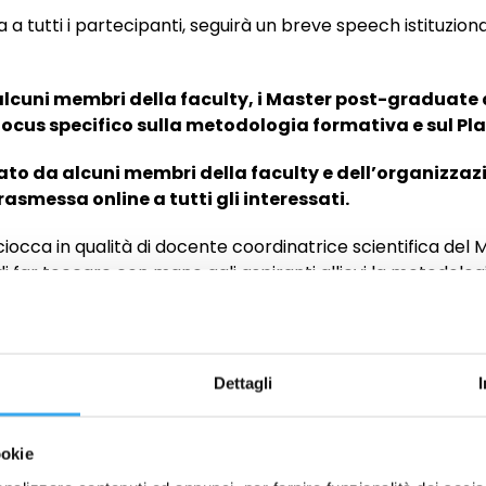
a tutti i partecipanti, seguirà un breve speech istituzion
alcuni membri della faculty, i Master post-graduate
focus specifico sulla metodologia formativa e sul Pl
ato da alcuni membri della faculty e dell’organizzaz
rasmessa online a tutti gli interessati.
occa in qualità di docente coordinatrice scientifica del
 di far toccare con mano agli aspiranti allievi la metodolog
si darà spazio alle domande sul mondo HR e sui dettagli del
Dettagli
e sia interessato a frequentare un
Master Post Laurea 
i qualità sia nella formazione in aula che nelle opportuni
ookie
nque ne avesse interesse avrà la possibilità di effettuare fi