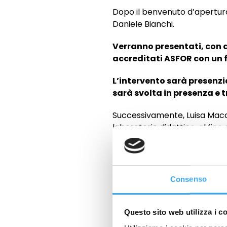
Dopo il benvenuto d’apertura 
Daniele Bianchi.
Verranno presentati, con 
accreditati ASFOR con un 
L’intervento sarà presenzi
sarà svolta in presenza e t
Successivamente, Luisa Macci
laboratorio didattico, al fine
Al termine degli interventi, 
dell’uditorio.
Consenso
L’evento è aperto
a chiunqu
garantisce elevati standard d
Questo sito web utilizza i c
Terminati gli interventi, chiu