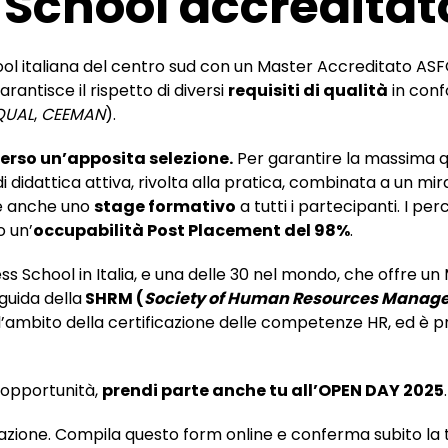
 School accredita
ool italiana del centro sud con un Master Accreditato AS
arantisce il rispetto di diversi
requisiti di qualità
in conf
QUAL
,
CEEMAN
).
erso un’apposita selezione.
Per garantire la massima qu
didattica attiva, rivolta alla pratica, combinata a un mi
ce anche uno
stage formativo
a tutti i partecipanti. I pe
o un’
occupabilità Post Placement del 98%
.
ess School in Italia, e una delle 30 nel mondo, che offre u
guida della
SHRM (
Society of Human Resources Manag
’ambito della certificazione delle competenze HR, ed è pr
a opportunità,
prendi parte anche tu all’OPEN DAY 2025
.
otazione. Compila questo form online e conferma subito la