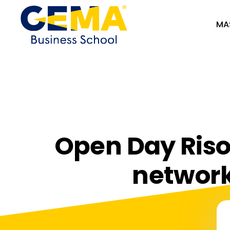
MA
Open Day Ris
network