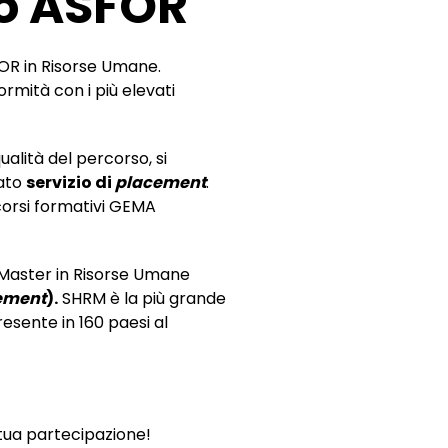
to ASFOR
FOR in Risorse Umane.
ormità con i più elevati
alità del percorso, si
rato
servizio di
placement
.
rcorsi formativi GEMA
n Master in Risorse Umane
ement
)
.
SHRM è la più grande
esente in 160 paesi al
 tua partecipazione!