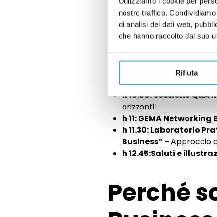
Utilizziamo i cookie per perso
d’ingresso ad uno dei Master
nostro traffico. Condividiamo 
di analisi dei dati web, pubbl
Il progr
che hanno raccolto dal suo uti
h 9.00: Benvenut* in G
Rifiuta
Maggio 2025
h 10.00:
Sessione Q&A I
orizzonti!
h 11: GEMA Networking
h 11.30: Laboratorio Pr
Business” –
Approccio a
h 12.45:
Saluti e illustr
Perché s