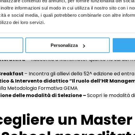
nalizzare contenuti ed annunci, per fornire funzionalità dei socia
 presentati.
inoltre informazioni sul modo in cui utilizza il nostro sito con i 
icità e social media, i quali potrebbero combinarle con altre inform
amma:
lizzo dei loro servizi.
EMA!
Presentazione della Scuola e del Master in Risorse U
Personalizza
nterattiva
– Racconta a Mentimeter quanto ne sai del mo
 Breakfast
–
Incontra gli allievi della 52^ edizione ed ent
atico & Intervento didattico
“Il ruolo dell’HR Manageme
lla Metodologia Formativa GEMA
azione delle modalità di Selezione –
Scopri le modalità 
cegliere un Maste