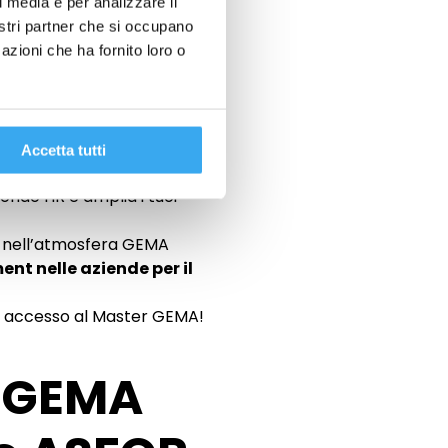
l media e per analizzare il
nostri partner che si occupano
azioni che ha fornito loro o
mane Full Time in partenza a
Accetta tutti
ndo HR e amplia i tuoi
ra nell’atmosfera GEMA
nt nelle aziende per il
di accesso al Master GEMA!
r GEMA