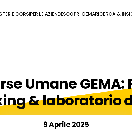
STER E CORSI
PER LE AZIENDE
SCOPRI GEMA
RICERCA & INS
orse Umane GEMA: P
ing & laboratorio d
9 Aprile 2025