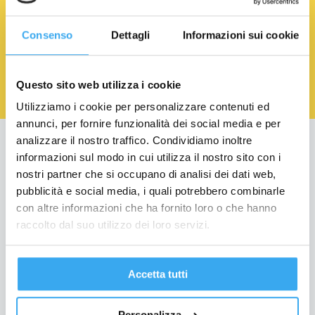
Consenso
Dettagli
Informazioni sui cookie
Acconsento al trattamento dei Dati Personali.
Privacy
Policy
Questo sito web utilizza i cookie
Utilizziamo i cookie per personalizzare contenuti ed
annunci, per fornire funzionalità dei social media e per
analizzare il nostro traffico. Condividiamo inoltre
Education
informazioni sul modo in cui utilizza il nostro sito con i
nostri partner che si occupano di analisi dei dati web,
Formazione per Laureati
pubblicità e social media, i quali potrebbero combinarle
Formazione per Professionisti
con altre informazioni che ha fornito loro o che hanno
raccolto dal suo utilizzo dei loro servizi.
Formazione Finanziata
Per le aziende
Bando Torno Subito
Accetta tutti
Servizio Placement
Personalizza