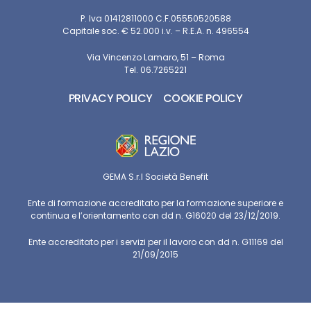
P. Iva 01412811000 C.F.05550520588
Capitale soc. € 52.000 i.v. – R.E.A. n. 496554
Via Vincenzo Lamaro, 51 – Roma
Tel. 06.7265221
PRIVACY POLICY
COOKIE POLICY
GEMA S.r.l Società Benefit
Ente di formazione accreditato per la formazione superiore e
continua e l’orientamento con dd n. G16020 del 23/12/2019.
Ente accreditato per i servizi per il lavoro con dd n. G11169 del
21/09/2015