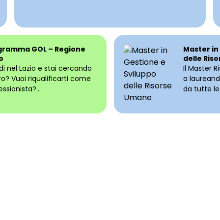
gramma GOL – Regione
Master in
o
delle Ris
edi nel Lazio e stai cercando
Il Master 
ro? Vuoi riqualificarti come
a laureandi
essionista?...
da tutte le 