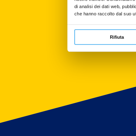
di analisi dei dati web, pubbl
che hanno raccolto dal suo uti
Rifiuta