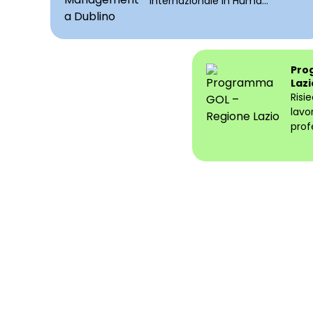
Internazionale in Huma...
Pro
Lazi
Risi
lavo
prof