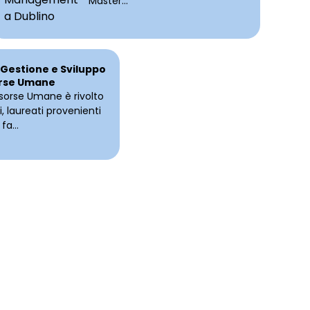
Master...
 Gestione e Sviluppo
orse Umane
Risorse Umane è rivolto
, laureati provenienti
fa...