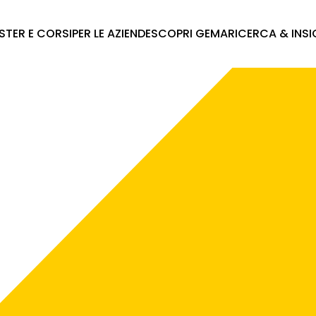
STER E CORSI
PER LE AZIENDE
SCOPRI GEMA
RICERCA & INS