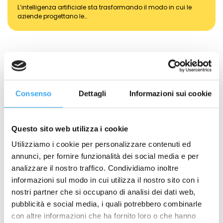
L’intelligenza artificiale sta trasformando il modo in cui le
aziende progettano le…
Richiedi Informazioni
NOME
*
Consenso
Dettagli
Informazioni sui cookie
Questo sito web utilizza i cookie
COGNOME
*
Utilizziamo i cookie per personalizzare contenuti ed
annunci, per fornire funzionalità dei social media e per
analizzare il nostro traffico. Condividiamo inoltre
EMAIL
*
informazioni sul modo in cui utilizza il nostro sito con i
nostri partner che si occupano di analisi dei dati web,
pubblicità e social media, i quali potrebbero combinarle
TELEFONO
*
con altre informazioni che ha fornito loro o che hanno