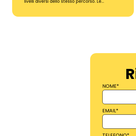
livelli diversi dello stesso percorso. Le…
R
NOME
*
EMAIL
*
TELEFONO
*