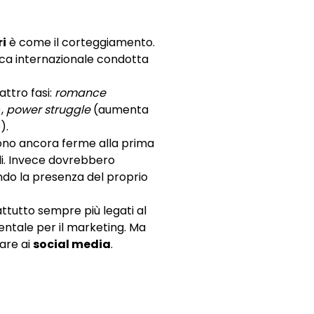
i
è come il corteggiamento.
erca internazionale condotta
attro fasi:
romance
),
power struggle
(aumenta
).
ono ancora ferme alla prima
li. Invece dovrebbero
ndo la presenza del proprio
ttutto sempre più legati al
ntale per il marketing. Ma
care ai
social media
.