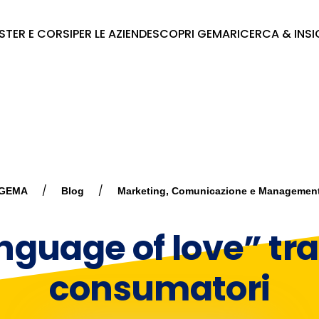
STER E CORSI
PER LE AZIENDE
SCOPRI GEMA
RICERCA & INS
GEMA
Blog
Marketing, Comunicazione e Managemen
nguage of love” tra
consumatori