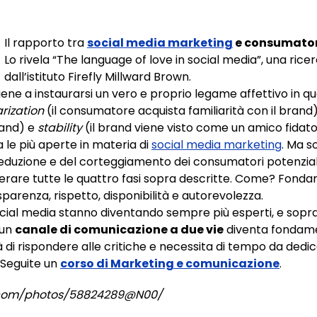
Il rapporto tra
social media marketing
e consumator
Lo rivela “The language of love in social media”, una ric
dall’istituto Firefly Millward Brown.
iene a instaurarsi un vero e proprio legame affettivo in qu
arization
(il consumatore acquista familiarità con il brand
brand) e
stability
(il brand viene visto come un amico fidato
 le più aperte in materia di
social media marketing
. Ma s
 seduzione e del corteggiamento dei consumatori potenzia
rare tutte le quattro fasi sopra descritte. Come? Fonda
sparenza, rispetto, disponibilità e autorevolezza.
social media stanno diventando sempre più esperti, e sopra
 un
canale di comunicazione a due vie
diventa fondame
 di rispondere alle critiche e necessita di tempo da dedi
 Seguite un
corso di Marketing e comunicazione
.
r.com/photos/58824289@N00/