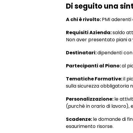
Di seguito una sint
A chi è rivolto:
PMI aderenti
Requisiti Azienda:
saldo at
Non aver presentato piani a 
Destinatari:
dipendenti con
Partecipanti al Piano:
al p
Tematiche Formative:
il p
sulla sicurezza obbligatoria ne
Personalizzazione:
le attiv
(purchè in orario di lavoro), 
Scadenze:
le domande di fin
esaurimento risorse.