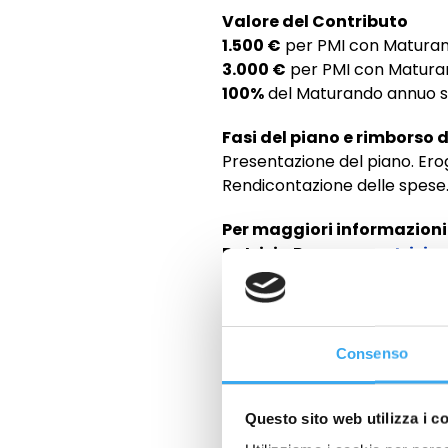
Valore del Contributo
1.500 €
per PMI con Maturand
3.000 €
per PMI con Maturan
100%
del Maturando annuo se
Fasi del piano e rimborso
Presentazione del piano. Erog
Rendicontazione delle spese
Per maggiori informazioni
Patrizia Panzera:
patrizia
Consenso
Master GEMA in Gestione 
delle Risorse Umane: l’opin
Tiziana Nunno
Questo sito web utilizza i c