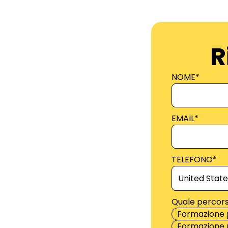
R
NOME
*
EMAIL
*
TELEFONO
*
Quale percors
Formazione 
Formazione p