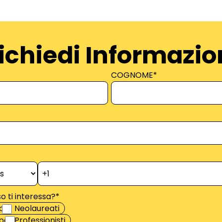
ichiedi Informazio
COGNOME
*
o ti interessa?
*
per Neolaureati
er Professionisti