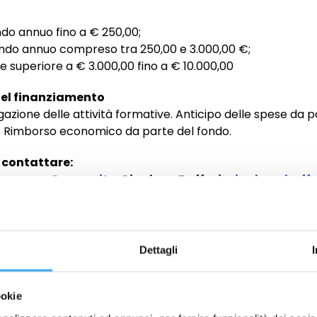
o annuo fino a € 250,00;
do annuo compreso tra 250,00 e 3.000,00 €;
 superiore a € 3.000,00 fino a € 10.000,00
 del finanziamento
azione delle attività formative. Anticipo delle spese da p
. Rimborso economico da parte del fondo.
 contattare:
.panzera@gema.it
– Gianluca Baffari:
gianluca.baff
Dettagli
e Sviluppo
ione di
Manag
ookie