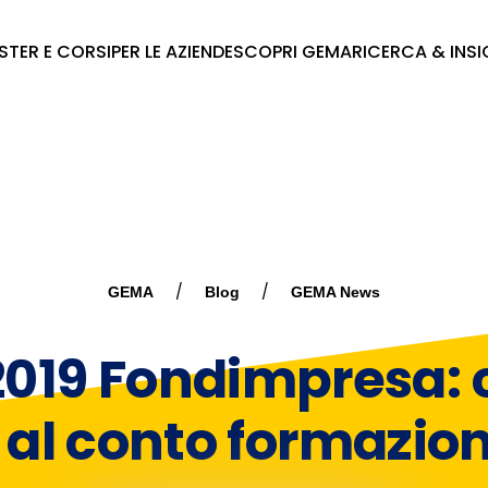
STER E CORSI
PER LE AZIENDE
SCOPRI GEMA
RICERCA & INS
GEMA
Blog
GEMA News
2019 Fondimpresa: 
 al conto formazion