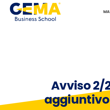
MA
Avviso 2/
aggiuntivo