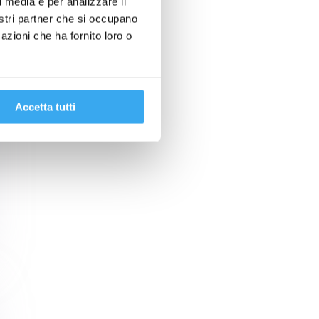
l media e per analizzare il
nostri partner che si occupano
azioni che ha fornito loro o
Accetta tutti