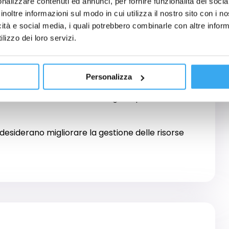
nalizzare contenuti ed annunci, per fornire funzionalità dei socia
r Non-Financial Manager
sono:
inoltre informazioni sul modo in cui utilizza il nostro sito con i 
icità e social media, i quali potrebbero combinarle con altre inform
he vogliono acquisire competenze finanziarie
lizzo dei loro servizi.
ssati a una gestione più consapevole delle
Personalizza
che devono monitorare budget e performance
desiderano migliorare la gestione delle risorse