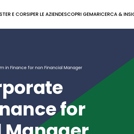
STER E CORSI
PER LE AZIENDE
SCOPRI GEMA
RICERCA & INS
m in Finance for non Financial Manager
rporate
inance for
l Manager