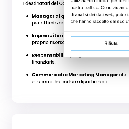
Utilizziamo i cookie per perso
I destinatari del Corso Executive in
Finance fo
nostro traffico. Condividiamo 
di analisi dei dati web, pubbl
Manager di qualsiasi area funzionale
c
che hanno raccolto dal suo uti
per ottimizzare i processi decisionali.
Imprenditori e liberi professionisti
intere
proprie risorse.
Rifiuta
Responsabili di progetto e team leader
finanziarie.
Commerciali e Marketing Manager
che 
economiche nei loro dipartimenti.