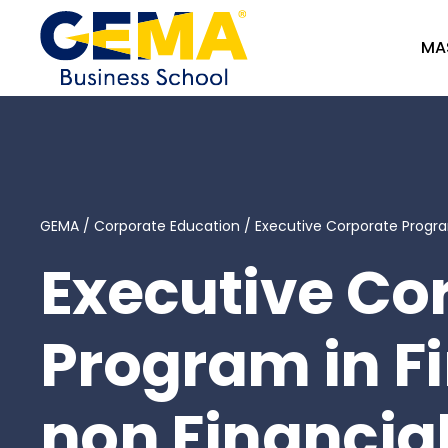
MA
GEMA
/
Corporate Education
/
Executive Corporate Progra
Executive Co
Program in F
non Financia