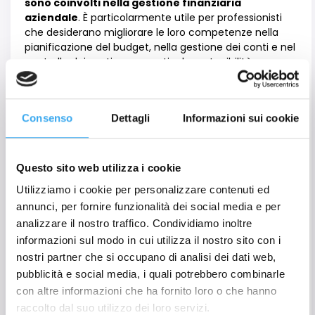
sono coinvolti nella gestione finanziaria
aziendale
. È particolarmente utile per professionisti
che desiderano migliorare le loro competenze nella
pianificazione del budget, nella gestione dei conti e nel
controllo dei costi per garantire la sostenibilità
finanziaria dell’azienda.
Partecipando al nostro corso
Budget, Account &
Consenso
Dettagli
Informazioni sui cookie
Cost Control
, i partecipanti acquisiranno le
competenze pratiche e teoriche necessarie per
gestire efficacemente le risorse finanziarie della loro
azienda.
Questo sito web utilizza i cookie
Utilizziamo i cookie per personalizzare contenuti ed
Il percorso formativo richiede un
minimo di 5
annunci, per fornire funzionalità dei social media e per
partecipanti
per gruppo per essere avviato.
analizzare il nostro traffico. Condividiamo inoltre
informazioni sul modo in cui utilizza il nostro sito con i
1. Metodologia Didattica
nostri partner che si occupano di analisi dei dati web,
pubblicità e social media, i quali potrebbero combinarle
con altre informazioni che ha fornito loro o che hanno
2. Modalità di svolgimento
raccolto dal suo utilizzo dei loro servizi.