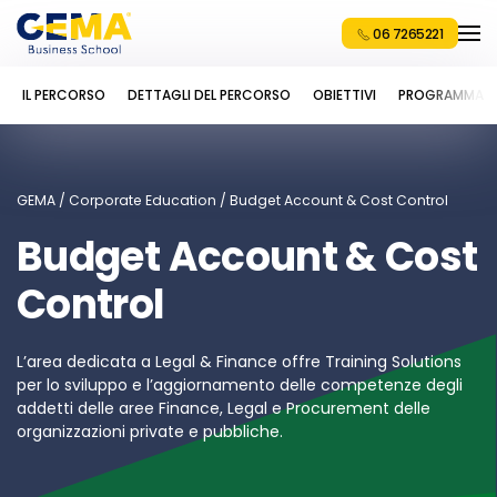
06 7265221
IL PERCORSO
DETTAGLI DEL PERCORSO
OBIETTIVI
PROGRAMMA
GEMA
/
Corporate Education
/
Budget Account & Cost Control
Budget Account & Cost
Control
L’area dedicata a
Legal & Finance
offre
Training Solutions
per lo sviluppo e l’aggiornamento delle
competenze
de
gli
addetti
de
lle aree Finance, Legal e Procurement delle
organizzazioni private e pubbliche.