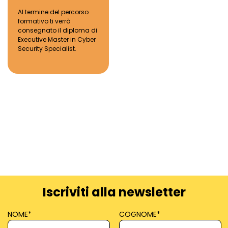
Al termine del percorso
formativo
ti
verr
à
consegnato il diploma di
Executive
Master
in Cyber
Security Specialist.
Iscriviti alla newsletter
NOME
*
COGNOME
*