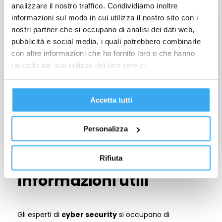
analizzare il nostro traffico. Condividiamo inoltre
Sbocchi professionali
informazioni sul modo in cui utilizza il nostro sito con i
nostri partner che si occupano di analisi dei dati web,
pubblicità e social media, i quali potrebbero combinarle
Cybersecurity Analyst
con altre informazioni che ha fornito loro o che hanno
Penetration Tester
raccolto dal suo utilizzo dei loro servizi.
Security Engineer
Security Architect
Chief Information Security Officer (CISO)
Accetta tutti
Cyber Forensics Investigator
Cybersecurity Consultant
Personalizza
Rifiuta
IN SINTESI
Informazioni utili
Gli esperti di
cyber security
si occupano di