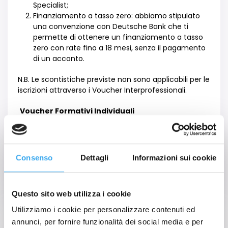
Specialist;
Finanziamento a tasso zero: abbiamo stipulato
una convenzione con Deutsche Bank che ti
permette di ottenere un finanziamento a tasso
zero con rate fino a 18 mesi, senza il pagamento
di un acconto.
N.B. Le scontistiche previste non sono applicabili per le
iscrizioni attraverso i Voucher Interprofessionali.
Voucher Formativi Individuali
Tutti i nostri Executive Master possono essere
finanziati attraverso le opportunit
à
messe a
disposizione dai Fondi Interprofessionali, anche il
Consenso
Dettagli
Informazioni sui cookie
Master in Cyber Security Specialist. Chiedi alla tua
azienda a quale fondo aderisce e contattaci, ti
aiuteremo nella richiesta del finanziamento.
Questo sito web utilizza i cookie
Utilizziamo i cookie per personalizzare contenuti ed
annunci, per fornire funzionalità dei social media e per