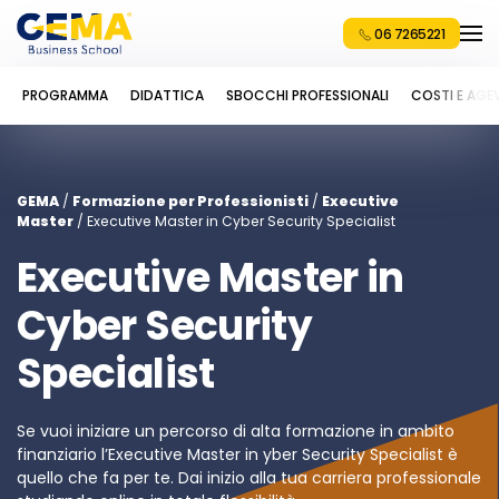
06 7265221
PROGRAMMA
DIDATTICA
SBOCCHI PROFESSIONALI
COSTI E AGE
GEMA
/
Formazione per Professionisti
/
Executive
Master
/ Executive Master in Cyber Security Specialist
Executive Master in
Cyber Security
Specialist
Se vuoi iniziare un percorso di alta formazione in ambito
finanziario l’Executive Master in
yber Security Specialist
è
quello che fa per te. Dai inizio alla tua carriera professionale