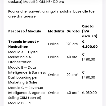
esclusa) Modalità: ONLINE · 120 ore
Puoi anche iscriverti ai singoli moduli in base alle tue
aree di interesse:
Quota
Percorso / Modulo
Modalità
Durata
(IVA
esclusa)
Traccia Impact +
€
Online
120 ore
Hackathon
4.200,00
Modulo A — Digital
€
Marketing e AI
Online
40 ore
1.490,00
Orchestration
Modulo B — Data
Intelligence & Business
€
Online
20 ore*
Dashboarding per
1.490,00
Marketing & Sales
Modulo C — Revenue
Intelligence & Agentic
Online
40 ore*
€ 950,00
Selling CRM (con AI)
Modulo D — AI