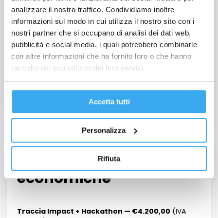
Traccia Impact.
analizzare il nostro traffico. Condividiamo inoltre
informazioni sul modo in cui utilizza il nostro sito con i
Orientamento
nostri partner che si occupano di analisi dei dati web,
pubblicità e social media, i quali potrebbero combinarle
con altre informazioni che ha fornito loro o che hanno
Ti offriamo un servizio di Consulenza di Carriera e
raccolto dal suo utilizzo dei loro servizi.
Placement basato sull’analisi del tuo CV e dei tuoi
punti di forza, con seminari gratuiti su personal
branding e self marketing. Su richiesta, inviamo il tuo
Accetta tutti
CV alle aziende del nostro network professionale.
Personalizza
Costi e agevolazioni
Rifiuta
economiche
Traccia Impact + Hackathon — €4.200,00
(IVA