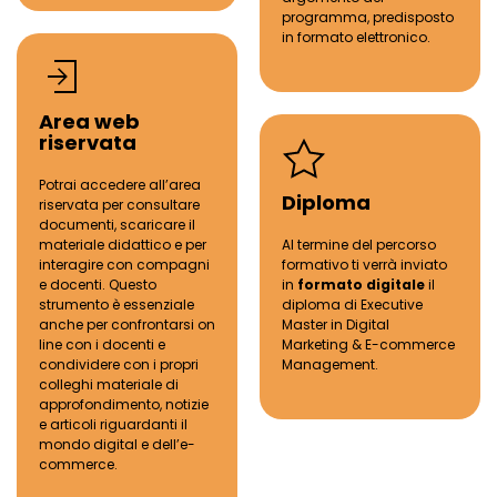
programma, predisposto
in formato elettronico.
Area web
riservata
Potrai accedere all
’
area
Diploma
riservata per consultare
documenti, scaricare il
materiale didattico e per
Al termine del percorso
interagire con compagni
formativo
ti
verr
à
inviato
e docenti.
Questo
in
formato digitale
il
strumento
è
essenziale
diploma di
Executive
anche per confrontarsi on
Master
in
Digital
line con i docenti e
Marketing & E-commerce
condividere con i propri
Management.
colleghi materiale di
approfondimento, notizie
e articoli riguardanti il
mondo
digital
e dell’e-
commerce.