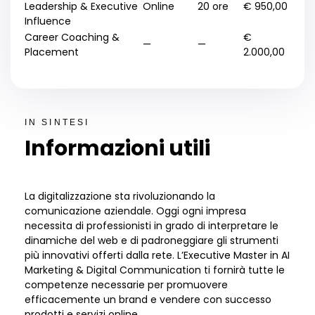
Leadership & Executive
Online
20 ore
€ 950,00
Influence
Career Coaching &
€
—
—
Placement
2.000,00
IN SINTESI
Informazioni utili
La digitalizzazione sta rivoluzionando la
comunicazione aziendale. O
ggi o
gni impresa
necessita di professionisti in grado di interpretare le
dinamiche del web e
di
padroneggiare gli strumenti
pi
ù
innovativi offerti dalla rete. L
’
Executive Master in AI
Marketing & Digital Communication ti fornir
à
tutte le
competenze necessarie per promuovere
efficacemente
un brand
e vendere con successo
prodotti e servizi online.