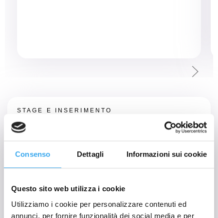
STAGE E INSERIMENTO
Placement
Consenso
Dettagli
Informazioni sui cookie
Negli anni siamo diventati un punto di riferimento
privilegiato per le aziende alla ricerca di profili
altamente specializzati. L’
ufficio Placement
Questo sito web utilizza i cookie
monitora costantemente le opportunità di lavoro su
tutto il territorio nazionale, proponendoti posizioni
Utilizziamo i cookie per personalizzare contenuti ed
sempre in linea con le competenze sviluppate nella
annunci, per fornire funzionalità dei social media e per