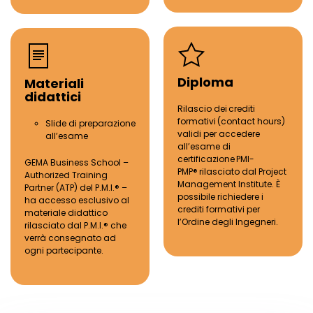
Diploma
Materiali
didattici
Rilascio dei
crediti
formativi
(contact hours)
Slide di preparazione
validi per accedere
all
’
esame
all
’
esame di
certificazione
PMI-
GEMA Business School
–
PMP
®
rilasciato dal Project
Authorized Training
Management Institute
.
È
Partner (ATP) del P.M.I.
®
–
possibile richiedere i
ha accesso esclusivo al
crediti formativi per
materiale didattico
l
’
Ordine degli Ingegneri.
rilasciato dal P.M.I.
®
che
verr
à
consegnato ad
ogni partecipante.