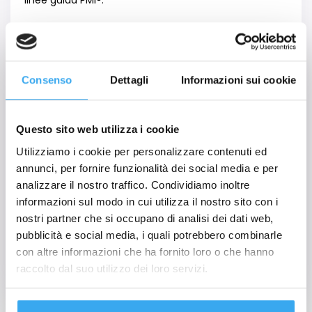
linee guida PMI®.
Il servizio prevede una
sessione individuale
online di 2 ore con un Instructor certificato PMP®
,
dedicata all’orientamento e alla revisione
delle experience professionali secondo gli standard
Consenso
Dettagli
Informazioni sui cookie
PMI®.
La responsabilità dell’application e dell’esito finale
resta in capo al candidato.
Questo sito web utilizza i cookie
Il servizio è
attivabile dopo la conclusione del
Utilizziamo i cookie per personalizzare contenuti ed
percorso formativo
su richiesta.
annunci, per fornire funzionalità dei social media e per
analizzare il nostro traffico. Condividiamo inoltre
informazioni sul modo in cui utilizza il nostro sito con i
Costo:
€250+IVA
nostri partner che si occupano di analisi dei dati web,
N.B.:
Il servizio non costituisce garanzia di eligibility, di
pubblicità e social media, i quali potrebbero combinarle
approvazione dell’application o di superamento
con altre informazioni che ha fornito loro o che hanno
dell’esame PMP®. Il PMI® è l’unico ente responsabile
raccolto dal suo utilizzo dei loro servizi.
della valutazione delle candidature e delle eventuali
procedure di audit.