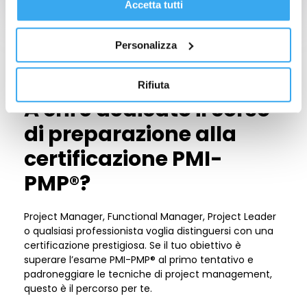
Accetta tutti
IN SINTESI
Personalizza
Informazioni utili
Rifiuta
A chi è dedicato il corso
di preparazione alla
certificazione PMI-
PMP®?
Project Manager, Functional Manager, Project Leader
o qualsiasi professionista voglia distinguersi con una
certificazione prestigiosa. Se il tuo obiettivo è
superare l’esame PMI-PMP® al primo tentativo e
padroneggiare le tecniche di project management,
questo è il percorso per te.