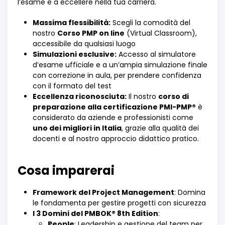
l’esame e a eccellere nella tua carriera.
Massima flessibilità:
Scegli la comodità del
nostro
Corso PMP on line
(Virtual Classroom),
accessibile da qualsiasi luogo
Simulazioni esclusive:
Accesso al simulatore
d’esame ufficiale e a un’ampia simulazione finale
con correzione in aula, per prendere confidenza
con il formato del test
Eccellenza riconosciuta:
Il nostro
corso di
preparazione alla certificazione PMI-PMP®
è
considerato da aziende e professionisti come
uno dei migliori in Italia
, grazie alla qualità dei
docenti e al nostro approccio didattico pratico.
Cosa imparerai
Framework del Project Management
: Domina
le fondamenta per gestire progetti con sicurezza
I 3 Domini del PMBOK® 8th Edition
:
People
: Leadership e gestione del team per