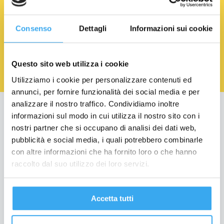
Consenso
Dettagli
Informazioni sui cookie
Acconsento al trattamento dei Dati Personali.
Privacy
Policy
Questo sito web utilizza i cookie
Utilizziamo i cookie per personalizzare contenuti ed
annunci, per fornire funzionalità dei social media e per
analizzare il nostro traffico. Condividiamo inoltre
informazioni sul modo in cui utilizza il nostro sito con i
Education
nostri partner che si occupano di analisi dei dati web,
Formazione per Laureati
pubblicità e social media, i quali potrebbero combinarle
con altre informazioni che ha fornito loro o che hanno
Formazione per Professionisti
raccolto dal suo utilizzo dei loro servizi.
Formazione Finanziata
Per le aziende
Accetta tutti
Bando Torno Subito
Servizio Placement