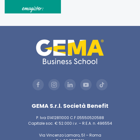
GEMA S.r.l. Società Benefit
P. Iva 01412811000 C.F.05550520588
Capitale soc. € 52.000 i.v. – R.E.A. n. 496554
Via Vincenzo Lamaro, 51 – Roma