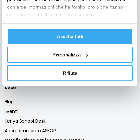
Docenti
con altre informazioni che ha fornito loro o che hanno
raccolto dal suo utilizzo dei loro servizi.
Staff
Testimonianze
Relazione d'impatto
Accetta tutti
GEMA Village
FAQ
Personalizza
Contatti
Rifiuta
Lavora con noi
News
Blog
Eventi
Kenya School Desk
Accreditamento ASFOR