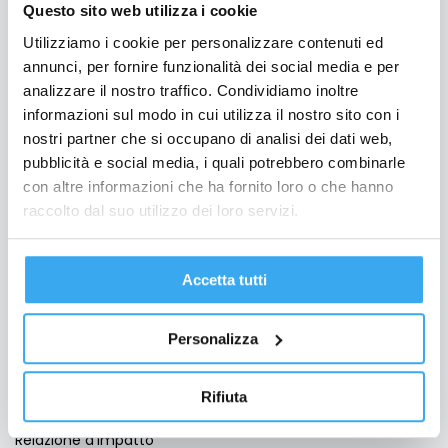
Questo sito web utilizza i cookie
Formazione per Laureati
Utilizziamo i cookie per personalizzare contenuti ed
annunci, per fornire funzionalità dei social media e per
Formazione per Professionisti
analizzare il nostro traffico. Condividiamo inoltre
Formazione Finanziata
informazioni sul modo in cui utilizza il nostro sito con i
Per le aziende
nostri partner che si occupano di analisi dei dati web,
pubblicità e social media, i quali potrebbero combinarle
Bando Torno Subito
con altre informazioni che ha fornito loro o che hanno
Servizio Placement
raccolto dal suo utilizzo dei loro servizi.
Business School
Accetta tutti
GEMA Società Benefit
Scopri GEMA
Personalizza
Docenti
Staff
Rifiuta
Testimonianze
Relazione d'impatto