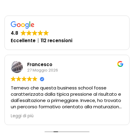
4.8
Eccellente
112 recensioni
Francesco
27 Maggio 2026
Temevo che questa business school fosse
caratterizzata dalla tipica pressione al risultato e
dall'esaltazione a primeggiare. Invece, ho trovato
un percorso formativo orientato alla maturazione
(adattissimo ai più giovani!), fondato
Leggi di più
sull'attenzione al dettaglio, sulla pratica,
sull'empatia e su quelle piacevoli imperfezioni che
rendono l'ambiente autentico e umano.