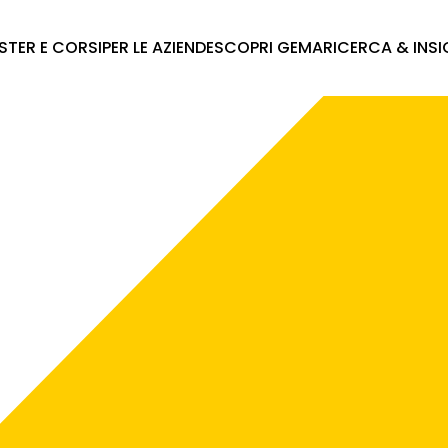
STER E CORSI
PER LE AZIENDE
SCOPRI GEMA
RICERCA & INS