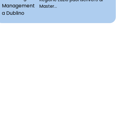
Master...
COGNOME
*