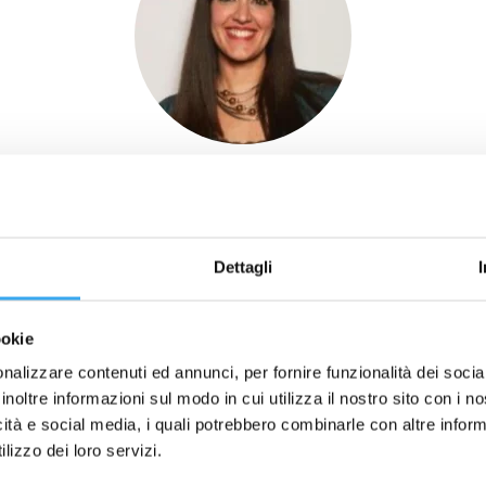
Linda Langella
 Operations Leather Goods @Saint Laurent (Ker
usiness Coach (ICF-PCC) | Agile Coach (ICAgil
Dettagli
ookie
nalizzare contenuti ed annunci, per fornire funzionalità dei socia
inoltre informazioni sul modo in cui utilizza il nostro sito con i 
icità e social media, i quali potrebbero combinarle con altre inform
lizzo dei loro servizi.