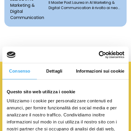
Il Master Post Laurea in AI Marketing &
Digital Communication è rivolto ai neo...
Iscriviti alla newsletter
Consenso
Dettagli
Informazioni sui cookie
NOME
*
COGNOME
*
Questo sito web utilizza i cookie
Utilizziamo i cookie per personalizzare contenuti ed
EMAIL
*
annunci, per fornire funzionalità dei social media e per
analizzare il nostro traffico. Condividiamo inoltre
informazioni sul modo in cui utilizza il nostro sito con i
nostri partner che si occupano di analisi dei dati web,
Acconsento al trattamento dei Dati Personali.
Privacy