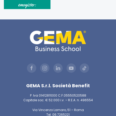
GEMA S.r.l. Società Benefit
P. Iva 01412811000 C.F.05550520588
Capitale soc. € 52.000 i.v. – R.E.A. n. 496554
Via Vincenzo Lamaro, 51 – Roma
Tel. 06.7265221