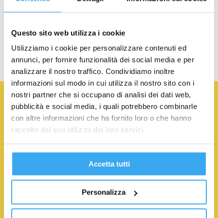
Questo sito web utilizza i cookie
Utilizziamo i cookie per personalizzare contenuti ed
annunci, per fornire funzionalità dei social media e per
analizzare il nostro traffico. Condividiamo inoltre
informazioni sul modo in cui utilizza il nostro sito con i
Iscriviti alla newsletter
nostri partner che si occupano di analisi dei dati web,
pubblicità e social media, i quali potrebbero combinarle
NOME
*
COGNOME
*
con altre informazioni che ha fornito loro o che hanno
raccolto dal suo utilizzo dei loro servizi.
EMAIL
*
Accetta tutti
Personalizza
Acconsento al trattamento dei Dati Personali.
Privacy
Policy