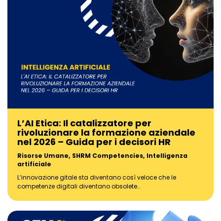
L’AI Etica: Il catalizzatore per
rivoluzionare la formazione aziendale
nel 2026 – Guida per i decisori HR
Risorse Umane
,
SHRM Competencies
,
Intelligenza
artificiale
L’innovazione gitale sta diventano così veloce che le
competenze digitali diventano obsolete…