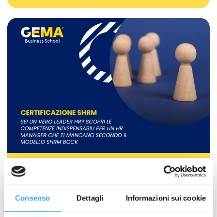
Sei un Vero Leader HR? Scopri le
competenze indispensabili per un HR
manager che ti mancano (o che hai
già!) secondo il modello SHRM BOCK
Consenso
Dettagli
Informazioni sui cookie
GEMA News
,
Risorse Umane
,
SHRM Competencies