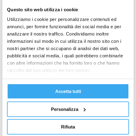
Metti alla Prova la Tua Leadership nelle Risorse Umane: il
Modello SHRM…
Questo sito web utilizza i cookie
Utilizziamo i cookie per personalizzare contenuti ed
annunci, per fornire funzionalità dei social media e per
analizzare il nostro traffico. Condividiamo inoltre
informazioni sul modo in cui utilizza il nostro sito con i
Richiedi Informazioni
nostri partner che si occupano di analisi dei dati web,
NOME
*
pubblicità e social media, i quali potrebbero combinarle
con altre informazioni che ha fornito loro o che hanno
raccolto dal suo utilizzo dei loro servizi.
COGNOME
*
Accetta tutti
EMAIL
*
Personalizza
TELEFONO
*
Rifiuta