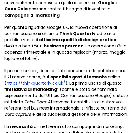
universalmente conosciuti quali ad esempio
Google
o
Coca Cola
possano sentire il bisogno di investire in
campagne di marketing
.
Per quanto riguarda Google UK, la nuova operazione di
comunicazione si chiama
Think Quarterly
ed è una
pubblicazione di
altissima qualità di design grafico
rivolta a ben
1.500 business partner
. Un’operazione B2B a
cadenza trimestrale e in quattro “episodi” (marzo, maggio,
luglio e ottobre).
Il primo numero, di cui è stata annunciata la pubblicazione
il 21 marzo scorso, è
disponibile gratuitamente
online
(
https://thinkquarterly.co.uk/
). La prima uscita di questa
“
iniziativa di marketing
” (come è stata denominata
espressamente dall’Ufficio Comunicazione Google) è stato
intitolato
Think Data
. Attraverso il contributo di autorevoli
referenti del business internazionale, si riflette sul tema del
data capture
e della successiva gestione delle informazioni.
La
necessità
di mettere in atto campagne di marketing,
anche così mirate come quella di Google, nascono dalla