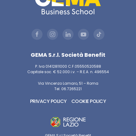
GEMA S.r.l. Società Benefit
P. Iva 01412811000 C.F.05550520588
Capitale soc. € 52.000 i.v. – R.E.A. n. 496554
Via Vincenzo Lamaro, 51 – Roma
Tel. 06.7265221
PRIVACY POLICY
COOKIE POLICY
GEMA S.r.l Società Benefit