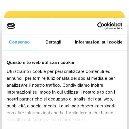
Richiedi Informazioni
NOME
*
Consenso
Dettagli
Informazioni sui cookie
COGNOME
*
Questo sito web utilizza i cookie
Utilizziamo i cookie per personalizzare contenuti ed
EMAIL
*
annunci, per fornire funzionalità dei social media e per
analizzare il nostro traffico. Condividiamo inoltre
informazioni sul modo in cui utilizza il nostro sito con i
TELEFONO
*
nostri partner che si occupano di analisi dei dati web,
pubblicità e social media, i quali potrebbero combinarle
con altre informazioni che ha fornito loro o che hanno
raccolto dal suo utilizzo dei loro servizi.
Quale percorso ti interessa?
*
Formazione per Neolaureati