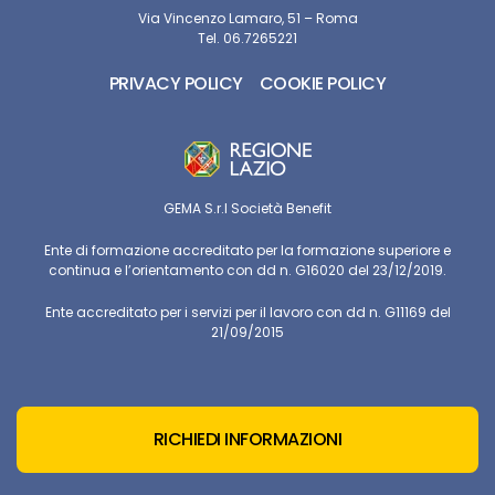
Via Vincenzo Lamaro, 51 – Roma
Tel. 06.7265221
PRIVACY POLICY
COOKIE POLICY
GEMA S.r.l Società Benefit
Ente di formazione accreditato per la formazione superiore e
continua e l’orientamento con dd n. G16020 del 23/12/2019.
Ente accreditato per i servizi per il lavoro con dd n. G11169 del
21/09/2015
RICHIEDI INFORMAZIONI
© Copyright
GEMA Srl Società Benefit
2026