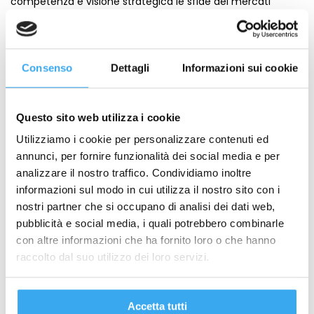
competenza e visione strategica le sfide dei mercati
internazionali
Consenso
Dettagli
Informazioni sui cookie
Come lavorare nel Pharma
Qual è la differenza tra PM
senza laurea in Farmacia:
(Project Management) e PMO
Guida ai ruoli extra-
(Project Management Office)?
Questo sito web utilizza i cookie
laboratorio
Utilizziamo i cookie per personalizzare contenuti ed
annunci, per fornire funzionalità dei social media e per
analizzare il nostro traffico. Condividiamo inoltre
Leggi anche
informazioni sul modo in cui utilizza il nostro sito con i
nostri partner che si occupano di analisi dei dati web,
pubblicità e social media, i quali potrebbero combinarle
con altre informazioni che ha fornito loro o che hanno
raccolto dal suo utilizzo dei loro servizi.
Accetta tutti