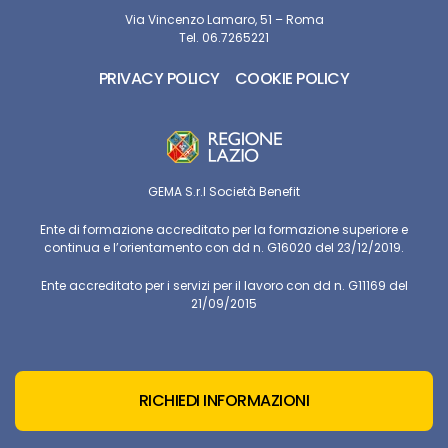
Via Vincenzo Lamaro, 51 – Roma
Tel. 06.7265221
PRIVACY POLICY
COOKIE POLICY
GEMA S.r.l Società Benefit
Ente di formazione accreditato per la formazione superiore e
continua e l’orientamento con dd n. G16020 del 23/12/2019.
Ente accreditato per i servizi per il lavoro con dd n. G11169 del
21/09/2015
RICHIEDI INFORMAZIONI
© Copyright
GEMA Srl Società Benefit
2026