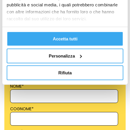
pubblicità e social media, i quali potrebbero combinarle
Automazione dei processi HR: il futuro
con altre informazioni che ha fornito loro o che hanno
dell’amministrazione del personale
raccolto dal suo utilizzo dei loro servizi.
Amministrazione del Personale e Diritto del Lavoro
,
GEMA News
,
GEMA Corporate Education
Negli ultimi anni, l’automazione dei processi HR ha smesso di
Accetta tutti
essere una…
Personalizza
Rifiuta
Richiedi Informazioni
NOME
*
COGNOME
*