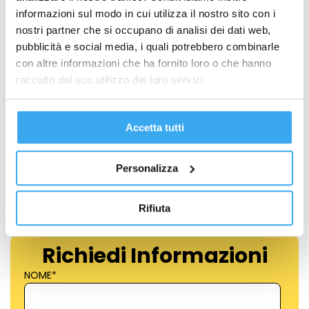
informazioni sul modo in cui utilizza il nostro sito con i
nostri partner che si occupano di analisi dei dati web,
pubblicità e social media, i quali potrebbero combinarle
con altre informazioni che ha fornito loro o che hanno
raccolto dal suo utilizzo dei loro servizi.
Automazione dei processi HR: il futuro
dell’amministrazione del personale
Amministrazione del Personale e Diritto del Lavoro
,
Accetta tutti
GEMA News
,
GEMA Corporate Education
Negli ultimi anni, l’automazione dei processi HR ha smesso di
Personalizza
essere una…
Rifiuta
Richiedi Informazioni
NOME
*