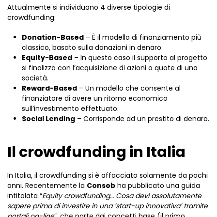
Attualmente si individuano 4 diverse tipologie di
crowdfunding:
Donation-Based
– È il modello di finanziamento più
classico, basato sulla donazioni in denaro.
Equity-Based
– In questo caso il supporto al progetto
si finalizza con l’acquisizione di azioni o quote di una
società.
Reward-Based
– Un modello che consente al
finanziatore di avere un ritorno economico
sull’investimento effettuato.
Social Lending
– Corrisponde ad un prestito di denaro.
Il crowdfunding in Italia
In Italia, il crowdfunding si è affacciato solamente da pochi
anni. Recentemente la
Consob
ha pubblicato una guida
intitolata “
Equity crowdfunding… Cosa devi assolutamente
sapere prima di investire in una ‘start-up innovativa’ tramite
portali on-line
”, che parte dai concetti base (il primo