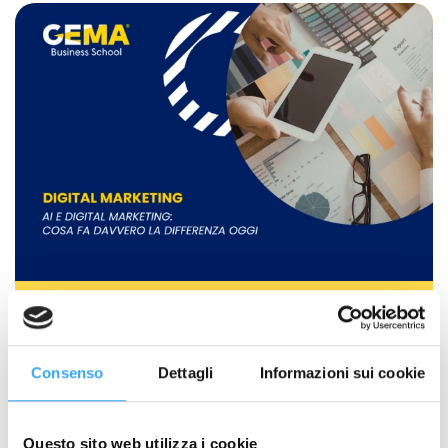
AI e Digital Marketing: cosa fa davvero
la differenza oggi
Marketing, Comunicazione e Management
,
Consenso
Dettagli
Informazioni sui cookie
Intelligenza artificiale
Nel panorama attuale del digital marketing, l’integrazione tra
Intelligenza Artificiale e marketing…
Questo sito web utilizza i cookie