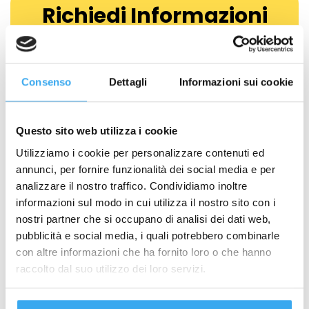
Richiedi Informazioni
NOME
*
Consenso
Dettagli
Informazioni sui cookie
COGNOME
*
Questo sito web utilizza i cookie
EMAIL
*
Utilizziamo i cookie per personalizzare contenuti ed
annunci, per fornire funzionalità dei social media e per
analizzare il nostro traffico. Condividiamo inoltre
TELEFONO
*
informazioni sul modo in cui utilizza il nostro sito con i
nostri partner che si occupano di analisi dei dati web,
pubblicità e social media, i quali potrebbero combinarle
Quale percorso ti interessa?
*
con altre informazioni che ha fornito loro o che hanno
Formazione per Neolaureati
raccolto dal suo utilizzo dei loro servizi.
Formazione per Professionisti
Formazione per Aziende