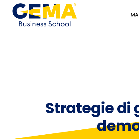
MA
Strategie di g
demot