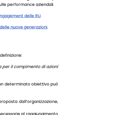
lle performance aziendali.
l’engagement delle RU
.
i delle nuove generazioni
.
efinizione:
a per il compimento di azioni
e un determinato obiettivo può
proposta dall’organizzazione,
 necessarie al raggiungimento