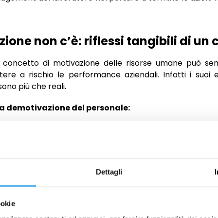
one non c’è: riflessi tangibili di un
 il concetto di motivazione delle risorse umane può s
tere a rischio le performance aziendali. Infatti i suoi ef
sono più che reali.
lla demotivazione del personale:
o, cliente insoddisfatto
– Esistono vari studi c
tore con la soddisfazione (e fidelizzazione) del cliente
e aleatoria, una cosa è certa: la demotivazione del lavo
Un aspetto che influisce pesantemente sulla fidelizzazio
Dettagli
schio più che reale
che, nell’era dell’esperienza d’acqui
ed efficacia del singolo e complessiva
– Il primo, dir
ookie
orse umane e la perdita del’efficienza e dell’efficac