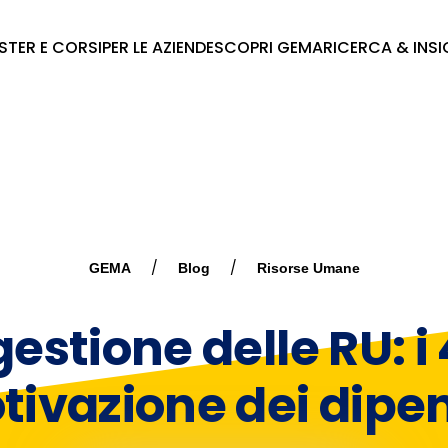
STER E CORSI
PER LE AZIENDE
SCOPRI GEMA
RICERCA & INS
GEMA
Blog
Risorse Umane
estione delle RU: i 
ivazione dei dipe