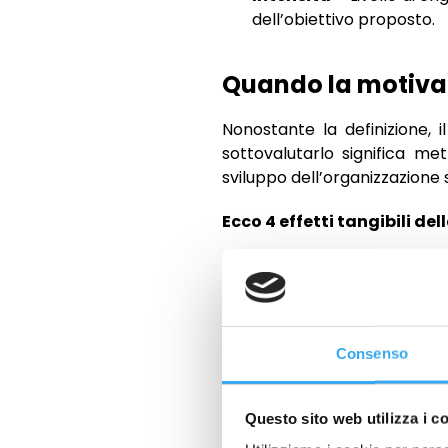
dell’obiettivo proposto.
Quando la motivazi
Nonostante la definizione,
sottovalutarlo significa met
sviluppo dell’organizzazione 
Ecco 4 effetti tangibili de
Lavoratore demotivat
soddisfazione del lavora
può essere percepita com
di consumo del cliente. 
Consenso
servizi dell’azienda.
Un ri
non si può correre.
Perdita di efficienza 
Questo sito web utilizza i c
demotivazione delle ris