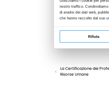
Utilizziamo i cookie per perso
dell’organizzazione nel 
nostro traffico. Condividiamo 
Opportunità mancate: 
di analisi dei dati web, pubbl
retention dei talenti
ce n
che hanno raccolto dal suo uti
dell’azienda. L’unico 
ovviamente, l’effetto s
Opportunità mancate:
Rifiuta
un’impresa sono senz’alt
contributo di tutte le RU
La Certificazione dei Profe
Risorse Umane