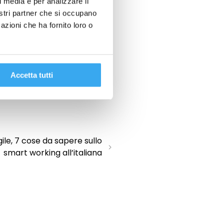
l media e per analizzare il
nostri partner che si occupano
e più diffuse di attrazione e
azioni che ha fornito loro o
tare i dipendenti ambasciatori
o di dipendenti demotivati,
anizzativo e del servizio di
Accetta tutti
ossibile se non attraverso il
demotivati.
ile, 7 cose da sapere sullo
smart working all’italiana