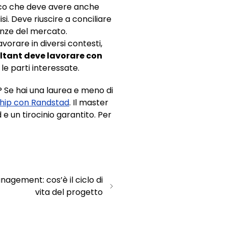
gico che deve avere anche
i. Deve riuscire a conciliare
denze del mercato.
orare in diversi contesti,
ltant deve lavorare con
le parti interessate.
 Se hai una laurea e meno di
ship con Randstad
. Il master
d e un tirocinio garantito. Per
nagement: cos’è il ciclo di
vita del progetto