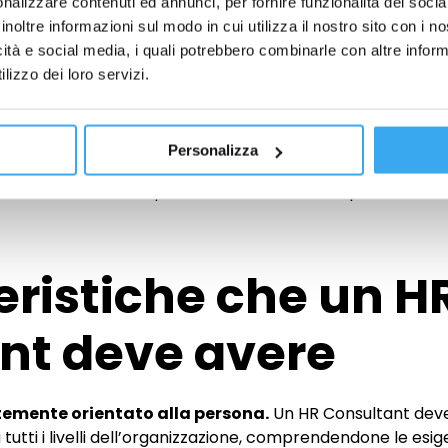
ri per far crescere ogni individuo all’interno di un’impresa
nalizzare contenuti ed annunci, per fornire funzionalità dei socia
ra aziendale:
questa figura può essere impiegata nello sv
inoltre informazioni sul modo in cui utilizza il nostro sito con i 
a, capace di attirare talenti e di trattenerli.
icità e social media, i quali potrebbero combinarle con altre inform
lizzo dei loro servizi.
 che gli obiettivi aziendali siano raggiunti sia nel breve ch
isi modelli a uno specifico contesto di riferimento 
 il benessere aziendale. Nel farlo, in molti casi,
dovrà coll
Personalizza
viduando i criteri migliori per la valutazione del personale
 anche monitorare le performance e stilare report, da cond
eristiche che un H
nt deve avere
rtemente orientato alla persona.
Un HR Consultant deve
 tutti i livelli dell’organizzazione, comprendendone le es