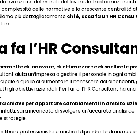
a evoluzione del mondo del lavoro, le trasformazioni int
a complessità delle normative e la crescente centralità at
ediamo più dettagliatamente
chi è, cosa fa un HR Consu
ttore.
a fa l’HR Consulta
rmette di innovare, di ottimizzare e di snellire le p
tant aiuta un’impresa a gestire il personale in ogni ambi
ncipale è quello di aumentare il benessere dei dipendenti,
tti gli obiettivi aziendali. Per farlo, l’HR Consultant ha u
.
ura chiave per apportare cambiamenti in ambito azi
infatti, sarà incaricato di svolgere un’accurata analisi dei
 strategie.
n libero professionista, o anche il dipendente di una soc