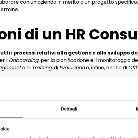
aborare con un’azienda in merito a un progetto specifico, 
termine.
oni di un HR Consu
tti i processi relativi alla gestione e allo sviluppo d
r l’
Onboarding
, per la pianificazione e il monitoraggio d
nagement
e di
Training
, di
Evaluation
e, infine, anche di
Off
a è impegnata in diverse attività, quali:
ale:
il consulente strategico delle risorse umane può assi
partendo dalla scrittura degli annunci di lavoro, fino ad ar
Dettagli
ale:
l’HR Consultant aiuta un’azienda nella gestione del p
ella risoluzione di eventuali conflitti interni.
ookie
lenza strategica è molto preziosa per formare il person