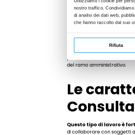
individuando i modi miglio
Utilizziamo i cookie per perso
Lo sviluppo della cultu
nostro traffico. Condividiamo 
aziendale forte e condivis
di analisi dei dati web, pubbl
che hanno raccolto dal suo uti
Per fare questo, assicurandosi
Consultant applicherà prec
elevare i livelli produttività e
Rifiuta
l’ufficio HR aziendale
, indi
politiche retributive. Dovrà
del ramo amministrativo.
Le caratt
Consulta
Questo tipo di lavoro è fo
di collaborare con soggetti a