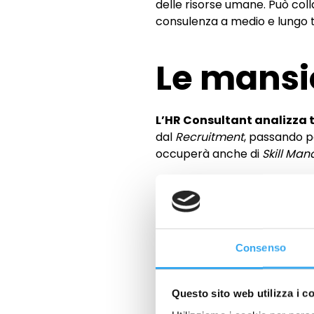
delle risorse umane. Può coll
consulenza a medio e lungo 
Le mansi
L’HR Consultant analizza tu
dal
Recruitment
, passando pe
occuperà anche di
Skill Ma
Più nel dettaglio, questa figur
La selezione del person
selezione del personale, 
colloqui di selezione.
Consenso
La gestione del person
rendimento e occupandosi d
Questo sito web utilizza i c
La formazione:
la consu