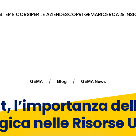
STER E CORSI
PER LE AZIENDE
SCOPRI GEMA
RICERCA & INS
GEMA
Blog
GEMA News
t, l’importanza del
egica nelle Risorse