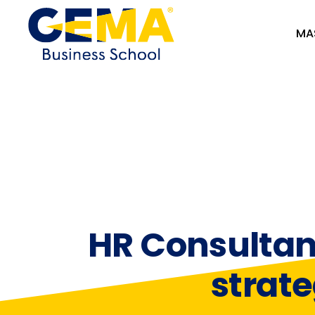
MA
HR Consultan
strat