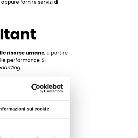
oppure fornire servizi di
ltant
elle risorse umane
, a partire
elle performance. Si
boarding
.
stere un’azienda durante la
rivare alla conduzione dei
Informazioni sui cookie
ersonale, aumentandone il
ale in modo adeguato,