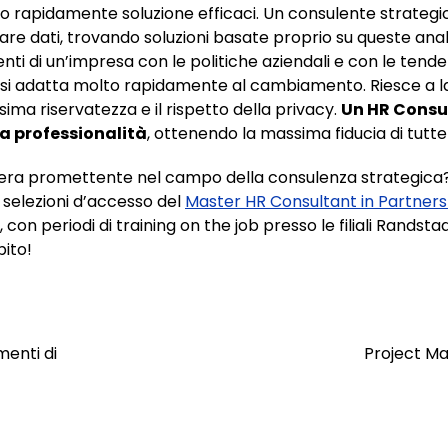
do rapidamente soluzione efficaci. Un consulente strate
are dati, trovando soluzioni basate proprio su queste analis
denti di un’impresa con le politiche aziendali e con le ten
e si adatta molto rapidamente al cambiamento. Riesce a lav
a riservatezza e il rispetto della privacy.
Un HR Consu
la professionalità
, ottenendo la massima fiducia di tutte 
iera promettente nel campo della consulenza strategica?
e selezioni d’accesso del
Master HR Consultant in Partner
 con periodi di training on the job presso le filiali Randsta
bito!
menti di
Project Ma