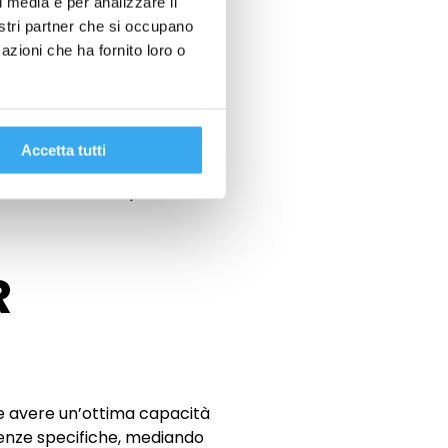
.
l media e per analizzare il
iluppo di una cultura
nostri partner che si occupano
azioni che ha fornito loro o
e nel lungo termine, l’
HR
aziendale
, lavorando per
aborare direttamente con
Accetta tutti
 e definendo in modo chiaro le
ividere con i responsabili
R
 avere un’ottima capacità
igenze specifiche, mediando