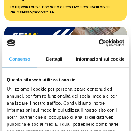
La risposta breve: non sono alternative, sono livelli diversi
dello stesso percorso. Le…
Consenso
Dettagli
Informazioni sui cookie
Questo sito web utilizza i cookie
Utilizziamo i cookie per personalizzare contenuti ed
annunci, per fornire funzionalità dei social media e per
analizzare il nostro traffico. Condividiamo inoltre
informazioni sul modo in cui utilizza il nostro sito con i
AI e Digital Marketing: cosa fa davvero
nostri partner che si occupano di analisi dei dati web,
la differenza oggi
pubblicità e social media, i quali potrebbero combinarle
Intelligenza artificiale
,
Marketing, Comunicazione e