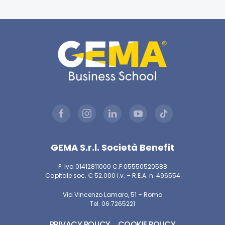
GEMA S.r.l. Società Benefit
P. Iva 01412811000 C.F.05550520588
Capitale soc. € 52.000 i.v. – R.E.A. n. 496554
Via Vincenzo Lamaro, 51 – Roma
Tel. 06.7265221
PRIVACY POLICY
COOKIE POLICY