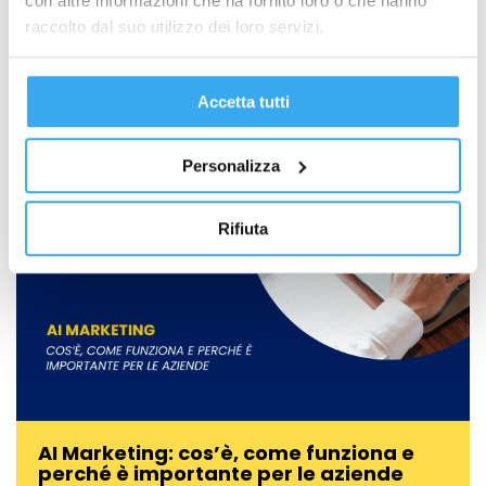
con altre informazioni che ha fornito loro o che hanno
Management
raccolto dal suo utilizzo dei loro servizi.
Nel panorama attuale del digital marketing, l’integrazione tra
Intelligenza Artificiale e marketing…
Accetta tutti
Personalizza
Rifiuta
AI Marketing: cos’è, come funziona e
perché è importante per le aziende